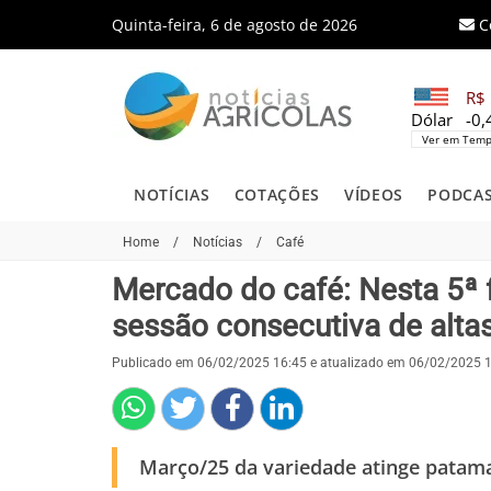
Quinta-feira, 6 de agosto de 2026
C
R$ 
Dólar
-0
Ver em Temp
NOTÍCIAS
COTAÇÕES
VÍDEOS
PODCA
Home
/
Notícias
/
Café
Mercado do café: Nesta 5ª fe
sessão consecutiva de alta
Publicado em 06/02/2025 16:45 e atualizado em 06/02/2025 
Março/25 da variedade atinge patama