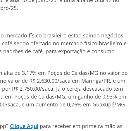
onelada no de julho/25, e uma alta de US$ 47 no
bro/25.
o mercado físico brasileiro estão saindo negócios,
café sendo ofertado no mercado físico brasileiro e
s padrões de café, para exportação e consumo
om alta de 3,17% em Poços de Caldas/MG no valor de
no valor de R$ 2.630,00/saca em Maringá/PR, e um
por R$ 2.750,00/saca. Já o cereja descascado tem
saca em Poços de Caldas/MG, um ganho de 0,93% em
5,00/saca, e um aumento de 0,76% em Guaxupé/MG
App?
Clique Aqui
para receber em primeira mão as