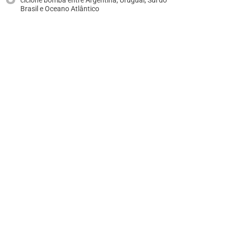
ciclone bomba entre Argentina, Uruguai, Sul do
Brasil e Oceano Atlântico