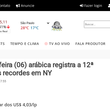
ontato
Anuncie
Fazer login
5,11
,41%
28°C
17°C
o Real
STS
TEMPO E CLIMA
TV AO VIVO
FALA PRODUTOR
ira (06) arábica registra a 12ª
s recordes em NY
17:55
r dos US$ 4,03/lp