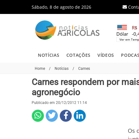
Sábado, 8 de agosto de 2026
Cont
R$ 
Dólar
-0
Ver em Temp
NOTÍCIAS
COTAÇÕES
VÍDEOS
PODCA
Home
/
Notícias
/
Carnes
Carnes respondem por mais
agronegócio
Publicado em 20/12/2012 11:14
Os d