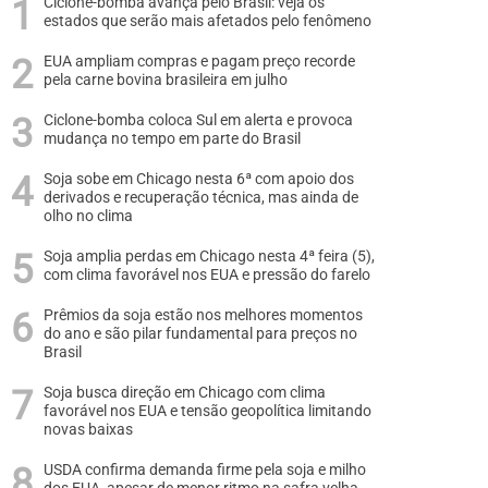
Ciclone-bomba avança pelo Brasil: veja os
estados que serão mais afetados pelo fenômeno
EUA ampliam compras e pagam preço recorde
pela carne bovina brasileira em julho
Ciclone-bomba coloca Sul em alerta e provoca
mudança no tempo em parte do Brasil
Soja sobe em Chicago nesta 6ª com apoio dos
derivados e recuperação técnica, mas ainda de
olho no clima
Soja amplia perdas em Chicago nesta 4ª feira (5),
com clima favorável nos EUA e pressão do farelo
Prêmios da soja estão nos melhores momentos
do ano e são pilar fundamental para preços no
Brasil
Soja busca direção em Chicago com clima
favorável nos EUA e tensão geopolítica limitando
novas baixas
USDA confirma demanda firme pela soja e milho