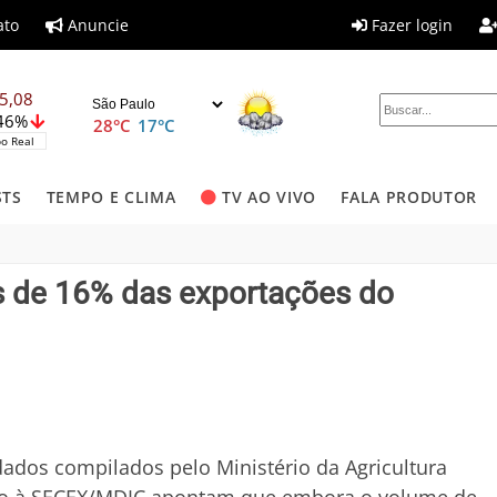
ato
Anuncie
Fazer login
5,08
,46%
28°C
17°C
o Real
STS
TEMPO E CLIMA
TV AO VIVO
FALA PRODUTOR
 de 16% das exportações do
ados compilados pelo Ministério da Agricultura