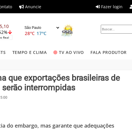
ontato
Anuncie
Fazer login
5,10
,52%
28°C
17°C
o Real
STS
TEMPO E CLIMA
TV AO VIVO
FALA PRODUTOR
ma que exportações brasileiras de
 serão interrompidas
15:00
ícia do embargo, mas garante que adequações