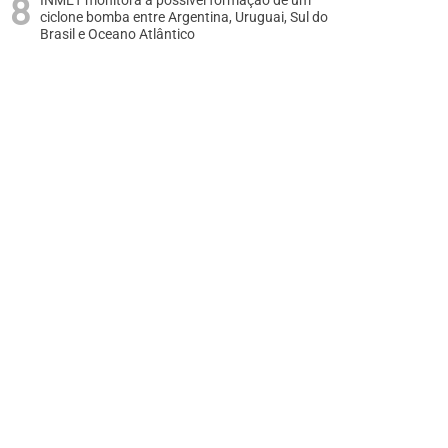
INMET monitora a possível formação de um
ciclone bomba entre Argentina, Uruguai, Sul do
Brasil e Oceano Atlântico