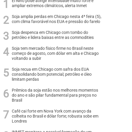
El Niño pode atingir intensidade muito forte e
ampliar extremos climáticos, alerta Inmet
Soja amplia perdas em Chicago nesta 4ª feira (5),
com clima favorável nos EUA e pressão do farelo
Soja despenca em Chicago com tombo do
petróleo e lidera baixas entre as commodities
Soja tem mercado físico firme no Brasil neste
começo de agosto, com dólar em alta e Chicago
voltando a subir
Soja recua em Chicago com safra dos EUA
consolidando bom potencial; petróleo e óleo
limitam perdas
Prêmios da soja estão nos melhores momentos
do ano e são pilar fundamental para preços no
Brasil
Café cai forte em Nova York com avanço da
colheita no Brasil e dólar forte; robusta sobe em
Londres