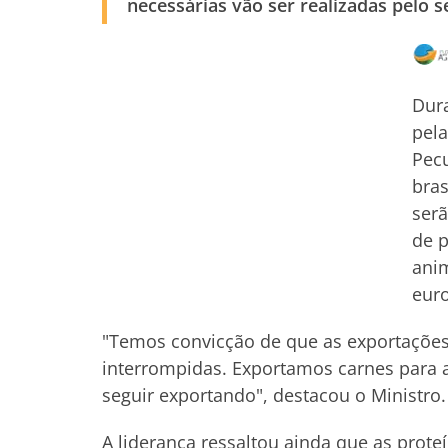
necessárias vão ser realizadas pelo s
Dura
pela
Pecu
bras
serã
de p
ani
eur
"Temos convicção de que as exportações
interrompidas. Exportamos carnes para
seguir exportando", destacou o Ministro
A liderança ressaltou ainda que as prot