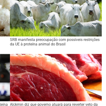
SRB manifesta preocupação com possíveis restrições
da UE à proteína animal do Brasil
teína
Alckmin diz que governo atuará para reverter veto da