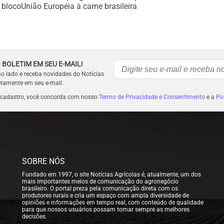
 bloco
União Européia à carne brasileira
 BOLETIM EM SEU E-MAIL!
ao lado e receba novidades do Notícias
etamente em seu e-mail.
 cadastro, você concorda com nosso
Termo de Privacidade e Consentimento
e a
Pol
SOBRE NÓS
Fundado em 1997, o site Notícias Agrícolas é, atualmente, um dos
mais importantes meios de comunicação do agronegócio
brasileiro. O portal preza pela comunicação direta com os
produtores rurais e cria um espaço com ampla diversidade de
opiniões e informações em tempo real, com conteúdo de qualidade
para que nossos usuários possam tomar sempre as melhores
decisões.