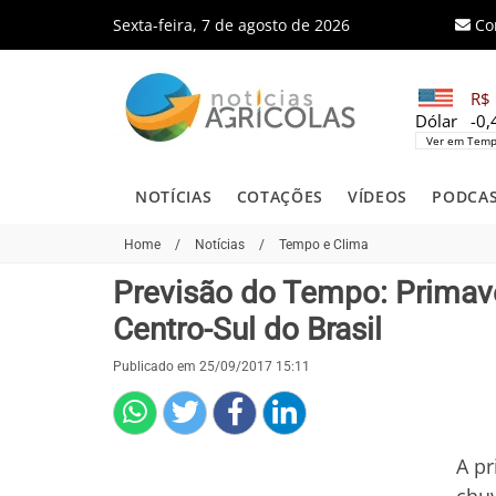
Sexta-feira, 7 de agosto de 2026
Co
R$ 
Dólar
-0
Ver em Temp
NOTÍCIAS
COTAÇÕES
VÍDEOS
PODCA
Home
/
Notícias
/
Tempo e Clima
Previsão do Tempo: Primave
Centro-Sul do Brasil
Publicado em 25/09/2017 15:11
A pr