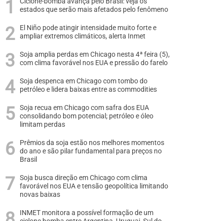
Ciclone-bomba avança pelo Brasil: veja os
estados que serão mais afetados pelo fenômeno
El Niño pode atingir intensidade muito forte e
ampliar extremos climáticos, alerta Inmet
Soja amplia perdas em Chicago nesta 4ª feira (5),
com clima favorável nos EUA e pressão do farelo
Soja despenca em Chicago com tombo do
petróleo e lidera baixas entre as commodities
Soja recua em Chicago com safra dos EUA
consolidando bom potencial; petróleo e óleo
limitam perdas
Prêmios da soja estão nos melhores momentos
do ano e são pilar fundamental para preços no
Brasil
Soja busca direção em Chicago com clima
favorável nos EUA e tensão geopolítica limitando
novas baixas
INMET monitora a possível formação de um