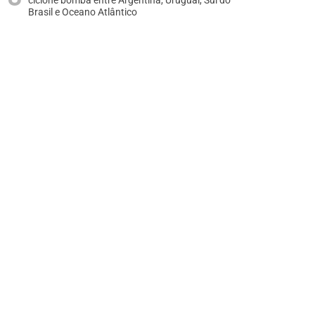
ciclone bomba entre Argentina, Uruguai, Sul do
Brasil e Oceano Atlântico