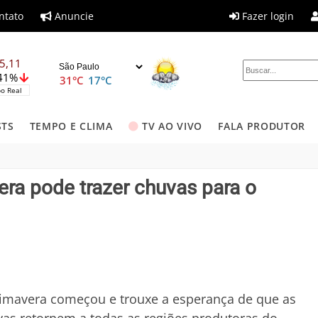
ntato
Anuncie
Fazer login
5,11
,41%
31°C
17°C
o Real
STS
TEMPO E CLIMA
TV AO VIVO
FALA PRODUTOR
ra pode trazer chuvas para o
imavera começou e trouxe a esperança de que as