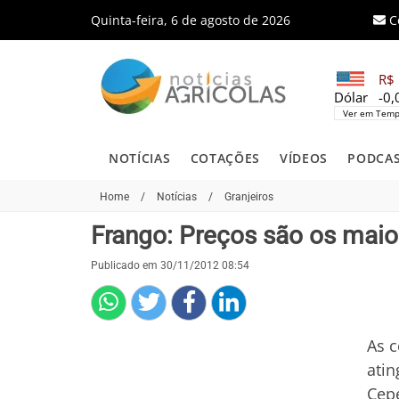
Quinta-feira, 6 de agosto de 2026
C
R$ 
Dólar
-0
Ver em Temp
NOTÍCIAS
COTAÇÕES
VÍDEOS
PODCA
Home
/
Notícias
/
Granjeiros
Frango: Preços são os maio
Publicado em 30/11/2012 08:54
As c
atin
Cepe