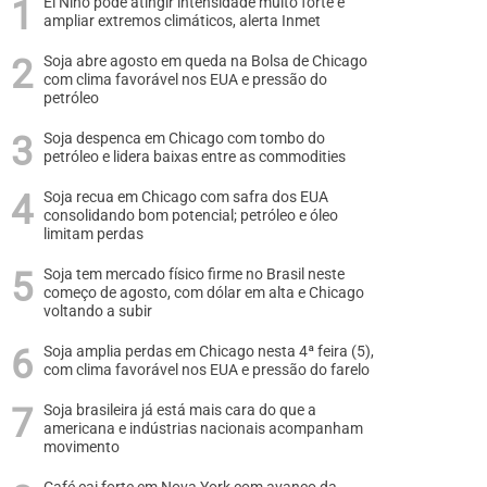
El Niño pode atingir intensidade muito forte e
ampliar extremos climáticos, alerta Inmet
Soja abre agosto em queda na Bolsa de Chicago
com clima favorável nos EUA e pressão do
petróleo
Soja despenca em Chicago com tombo do
petróleo e lidera baixas entre as commodities
Soja recua em Chicago com safra dos EUA
consolidando bom potencial; petróleo e óleo
limitam perdas
Soja tem mercado físico firme no Brasil neste
começo de agosto, com dólar em alta e Chicago
voltando a subir
Soja amplia perdas em Chicago nesta 4ª feira (5),
com clima favorável nos EUA e pressão do farelo
Soja brasileira já está mais cara do que a
americana e indústrias nacionais acompanham
movimento