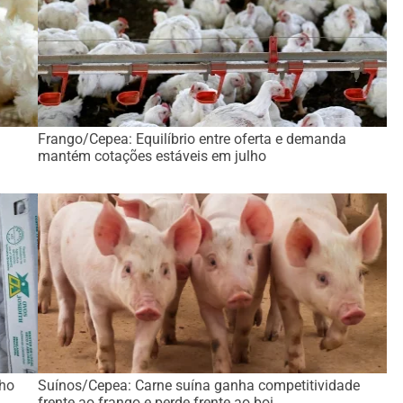
Frango/Cepea: Equilíbrio entre oferta e demanda
mantém cotações estáveis em julho
lho
Suínos/Cepea: Carne suína ganha competitividade
frente ao frango e perde frente ao boi