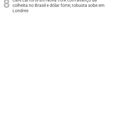
Café cai forte em Nova York com avanço da
colheita no Brasil e dólar forte; robusta sobe em
Londres