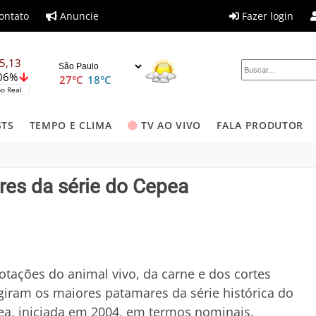
ontato
Anuncie
Fazer login
5,13
,06%
27°C
18°C
o Real
STS
TEMPO E CLIMA
TV AO VIVO
FALA PRODUTOR
res da série do Cepea
otações do animal vivo, da carne e dos cortes
giram os maiores patamares da série histórica do
a, iniciada em 2004, em termos nominais.