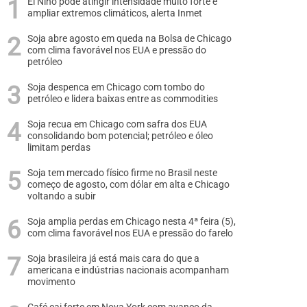
El Niño pode atingir intensidade muito forte e
ampliar extremos climáticos, alerta Inmet
Soja abre agosto em queda na Bolsa de Chicago
com clima favorável nos EUA e pressão do
petróleo
Soja despenca em Chicago com tombo do
petróleo e lidera baixas entre as commodities
Soja recua em Chicago com safra dos EUA
consolidando bom potencial; petróleo e óleo
limitam perdas
Soja tem mercado físico firme no Brasil neste
começo de agosto, com dólar em alta e Chicago
voltando a subir
Soja amplia perdas em Chicago nesta 4ª feira (5),
com clima favorável nos EUA e pressão do farelo
Soja brasileira já está mais cara do que a
americana e indústrias nacionais acompanham
movimento