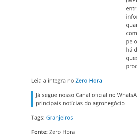
(MPE
entr
info
qua
com
pel
há 
que
prod
Leia a íntegra no
Zero Hora
Já segue nosso Canal oficial no Whats
principais notícias do agronegócio
Tags:
Granjeiros
Fonte:
Zero Hora