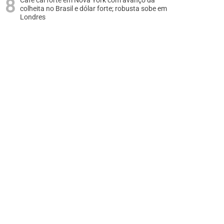
Café cai forte em Nova York com avanço da
colheita no Brasil e dólar forte; robusta sobe em
Londres