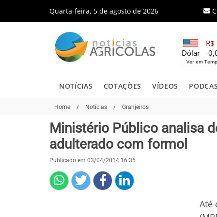
Quarta-feira, 5 de agosto de 2026
C
R$ 
Dólar
-0
Ver em Temp
NOTÍCIAS
COTAÇÕES
VÍDEOS
PODCA
Home
/
Notícias
/
Granjeiros
Ministério Público analisa 
adulterado com formol
Publicado em 03/04/2014 16:35
Até 