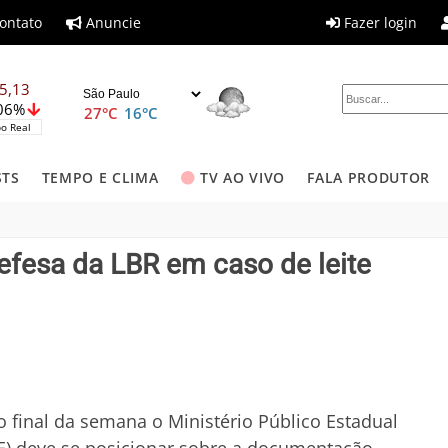
ontato
Anuncie
Fazer login
5,13
,06%
27°C
16°C
o Real
STS
TEMPO E CLIMA
TV AO VIVO
FALA PRODUTOR
defesa da LBR em caso de leite
o final da semana o Ministério Público Estadual