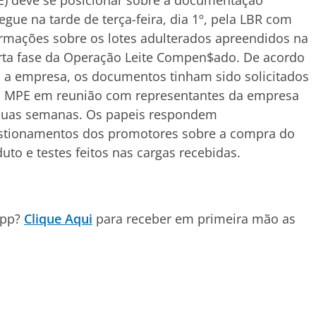
) deve se posicionar sobre a documentação
egue na tarde de terça-feira, dia 1º, pela LBR com
rmações sobre os lotes adulterados apreendidos na
rta fase da Operação Leite Compen$ado. De acordo
 a empresa, os documentos tinham sido solicitados
o MPE em reunião com representantes da empresa
duas semanas. Os papeis respondem
stionamentos dos promotores sobre a compra do
uto e testes feitos nas cargas recebidas.
App?
Clique Aqui
para receber em primeira mão as