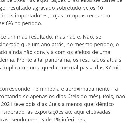
a de 5,6% nas exportações brasileiras de carne de
go, resultado agravado sobretudo pelos 10
cipais importadores, cujas compras recuaram
se 6% no período.
ce um mau resultado, mas não é. Não, se
siderado que um ano atrás, no mesmo período, o
do ainda não convivia com os efeitos de uma
emia. Frente a tal panorama, os resultados atuais
is implicam numa queda que mal passa das 37 mil
e corresponde – em média e aproximadamente – a
contando-se apenas os dias úteis do mês). Pois, não
 2021 teve dois dias úteis a menos que idêntico
onsiderado, as exportações até aqui efetivadas
trás, sendo menos de 1% inferiores.