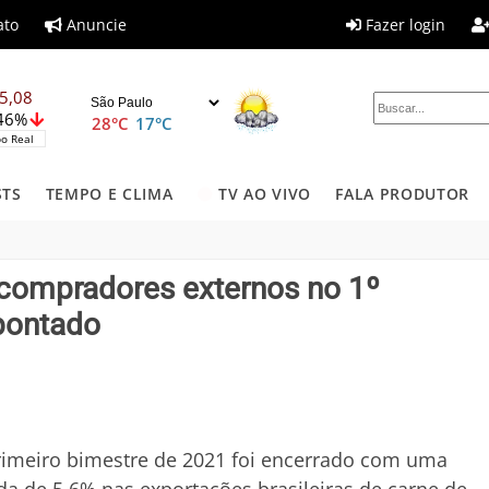
ato
Anuncie
Fazer login
5,08
,46%
28°C
17°C
o Real
STS
TEMPO E CLIMA
TV AO VIVO
FALA PRODUTOR
 compradores externos no 1º
pontado
rimeiro bimestre de 2021 foi encerrado com uma