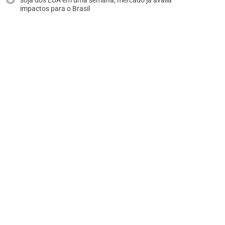
soja dos EUA em uma semana; mercado já avalia
impactos para o Brasil