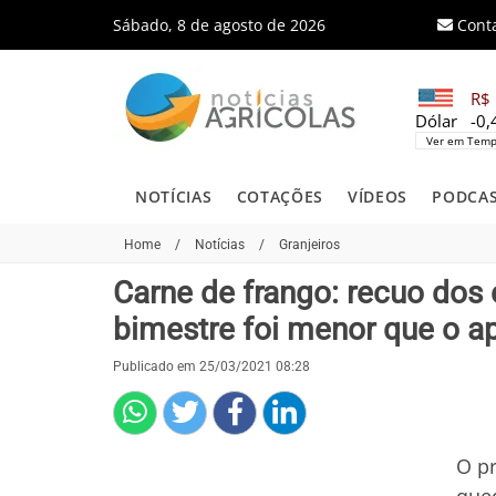
Sábado, 8 de agosto de 2026
Cont
R$ 
Dólar
-0
Ver em Temp
NOTÍCIAS
COTAÇÕES
VÍDEOS
PODCA
Home
/
Notícias
/
Granjeiros
Carne de frango: recuo dos
bimestre foi menor que o a
Publicado em 25/03/2021 08:28
O p