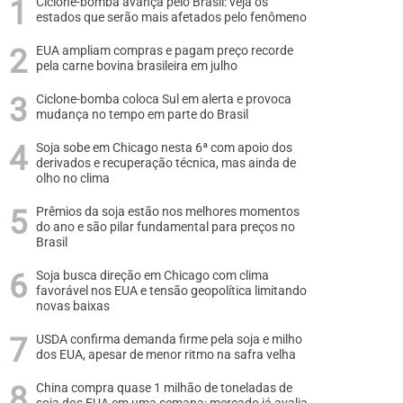
Ciclone-bomba avança pelo Brasil: veja os
estados que serão mais afetados pelo fenômeno
EUA ampliam compras e pagam preço recorde
pela carne bovina brasileira em julho
Ciclone-bomba coloca Sul em alerta e provoca
mudança no tempo em parte do Brasil
Soja sobe em Chicago nesta 6ª com apoio dos
derivados e recuperação técnica, mas ainda de
olho no clima
Prêmios da soja estão nos melhores momentos
do ano e são pilar fundamental para preços no
Brasil
Soja busca direção em Chicago com clima
favorável nos EUA e tensão geopolítica limitando
novas baixas
USDA confirma demanda firme pela soja e milho
dos EUA, apesar de menor ritmo na safra velha
China compra quase 1 milhão de toneladas de