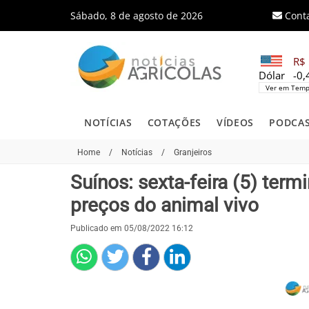
Sábado, 8 de agosto de 2026
Cont
R$ 
Dólar
-0
Ver em Temp
NOTÍCIAS
COTAÇÕES
VÍDEOS
PODCA
Home
/
Notícias
/
Granjeiros
Suínos: sexta-feira (5) ter
preços do animal vivo
Publicado em 05/08/2022 16:12