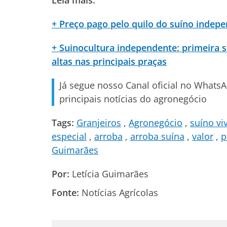
Leia mais:
+ Preço pago pelo quilo do suíno indep
+ Suinocultura independente: primeira
altas nas principais praças
Já segue nosso Canal oficial no Whats
principais notícias do agronegócio
Tags:
Granjeiros
Agronegócio
suíno vi
especial
arroba
arroba suína
valor
p
Guimarães
Por:
Letícia Guimarães
Fonte:
Notícias Agrícolas