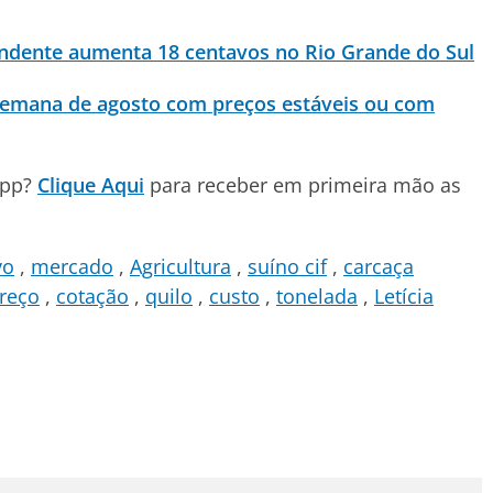
endente aumenta 18 centavos no Rio Grande do Sul
 semana de agosto com preços estáveis ou com
App?
Clique Aqui
para receber em primeira mão as
vo
mercado
Agricultura
suíno cif
carcaça
reço
cotação
quilo
custo
tonelada
Letícia