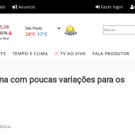
ato
Anuncie
Fazer login
5,08
,46%
28°C
17°C
o Real
STS
TEMPO E CLIMA
TV AO VIVO
FALA PRODUTOR
mina com poucas variações para os