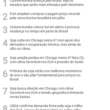
Ciclone-bomba avança pelo Brasil: veja os
estados que serão mais afetados pelo fenômeno
EUA ampliam compras e pagam preço recorde
pela carne bovina brasileira em julho
Ciclone-bomba coloca Sul em alerta e provoca
mudança no tempo em parte do Brasil
Soja sobe em Chicago nesta 6ª com apoio dos
derivados e recuperação técnica, mas ainda de
olho no clima
Soja amplia perdas em Chicago nesta 4ª feira (5),
com clima favorável nos EUA e pressão do farelo
Prêmios da soja estão nos melhores momentos
do ano e são pilar fundamental para preços no
Brasil
Soja busca direção em Chicago com clima
favorável nos EUA e tensão geopolítica limitando
novas baixas
USDA confirma demanda firme pela soja e milho