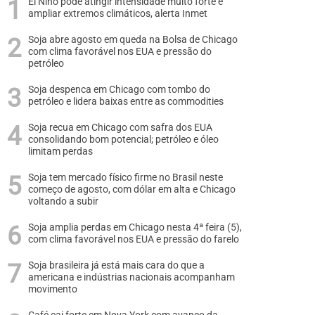
El Niño pode atingir intensidade muito forte e
ampliar extremos climáticos, alerta Inmet
Soja abre agosto em queda na Bolsa de Chicago
com clima favorável nos EUA e pressão do
petróleo
Soja despenca em Chicago com tombo do
petróleo e lidera baixas entre as commodities
Soja recua em Chicago com safra dos EUA
consolidando bom potencial; petróleo e óleo
limitam perdas
Soja tem mercado físico firme no Brasil neste
começo de agosto, com dólar em alta e Chicago
voltando a subir
Soja amplia perdas em Chicago nesta 4ª feira (5),
com clima favorável nos EUA e pressão do farelo
Soja brasileira já está mais cara do que a
americana e indústrias nacionais acompanham
movimento