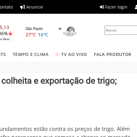
ontato
Anuncie
Fazer login
5,13
,06%
27°C
16°C
o Real
STS
TEMPO E CLIMA
TV AO VIVO
FALA PRODUTOR
colheita e exportação de trigo;
undamentos estão contra os preços de trigo. Além