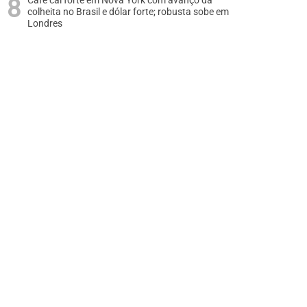
Café cai forte em Nova York com avanço da
colheita no Brasil e dólar forte; robusta sobe em
Londres