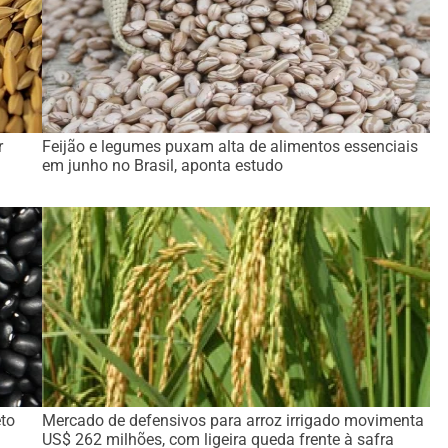
r
Feijão e legumes puxam alta de alimentos essenciais
em junho no Brasil, aponta estudo
eto
Mercado de defensivos para arroz irrigado movimenta
US$ 262 milhões, com ligeira queda frente à safra