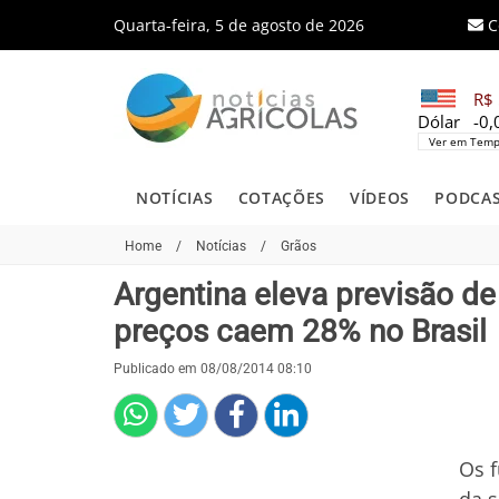
Quarta-feira, 5 de agosto de 2026
C
R$ 
Dólar
-0
Ver em Temp
NOTÍCIAS
COTAÇÕES
VÍDEOS
PODCA
Home
/
Notícias
/
Grãos
Argentina eleva previsão de 
preços caem 28% no Brasil
Publicado em 08/08/2014 08:10
Os f