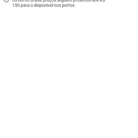
fortes no Brasil, preços seguem próximos dos R$
150 para o disponível nos portos