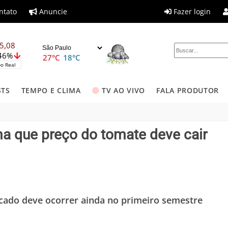
ntato
Anuncie
Fazer login
5,08
,46%
27°C
18°C
o Real
STS
TEMPO E CLIMA
TV AO VIVO
FALA PRODUTOR
rma que preço do tomate deve cair
cado deve ocorrer ainda no primeiro semestre