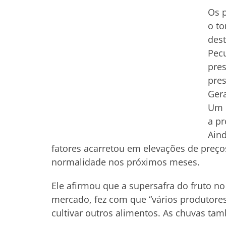
Os p
o to
dest
Pecu
pres
pres
Gera
Um p
a pr
Ain
fatores acarretou em elevações de preç
normalidade nos próximos meses.
Ele afirmou que a supersafra do fruto n
mercado, fez com que “vários produtore
cultivar outros alimentos. As chuvas tam