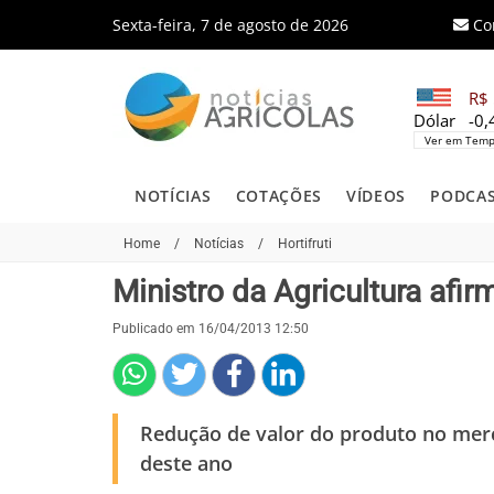
Sexta-feira, 7 de agosto de 2026
Co
R$ 
Dólar
-0
Ver em Temp
NOTÍCIAS
COTAÇÕES
VÍDEOS
PODCA
Home
/
Notícias
/
Hortifruti
Ministro da Agricultura afi
Publicado em 16/04/2013 12:50
Redução de valor do produto no mer
deste ano