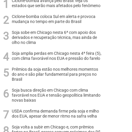
Ciclone-bomba avança pelo Brasil: veja os
estados que serão mais afetados pelo fenômeno
Ciclone-bomba coloca Sul em alerta e provoca
mudança no tempo em parte do Brasil
Soja sobe em Chicago nesta 6ª com apoio dos
derivados e recuperação técnica, mas ainda de
olho no clima
Soja amplia perdas em Chicago nesta 4ª feira (5),
com clima favorável nos EUA e pressão do farelo
Prêmios da soja estão nos melhores momentos
do ano e são pilar fundamental para preços no
Brasil
Soja busca direção em Chicago com clima
favorável nos EUA e tensão geopolítica limitando
novas baixas
USDA confirma demanda firme pela soja e milho
dos EUA, apesar de menor ritmo na safra velha
Soja volta a subir em Chicago e, com prêmios