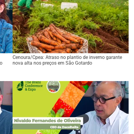
Cenoura/Cpea: Atraso no plantio de inverno garante
ão
nova alta nos preços em São Gotardo