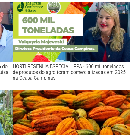
o do
HORTI RESENHA ESPECIAL IFPA - 600 mil toneladas
uisa
de produtos do agro foram comercializadas em 2025
na Ceasa Campinas