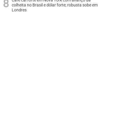
Café cai forte em Nova York com avanço da
colheita no Brasil e dólar forte; robusta sobe em
Londres