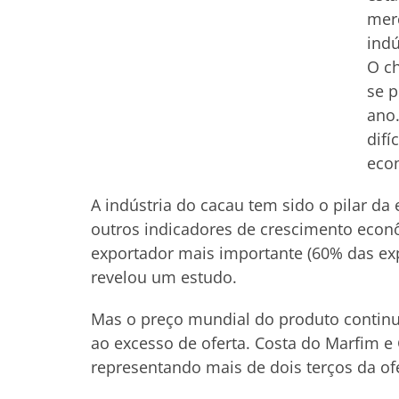
merc
indú
O c
se p
ano
difí
econ
A indústria do cacau tem sido o pilar d
outros indicadores de crescimento econ
exportador mais importante (60% das ex
revelou um estudo.
Mas o preço mundial do produto continua
ao excesso de oferta. Costa do Marfim e
representando mais de dois terços da ofe