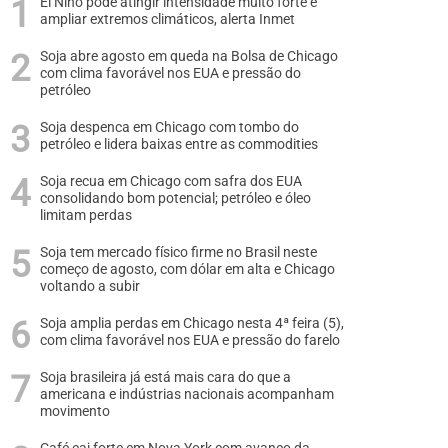
El Niño pode atingir intensidade muito forte e
ampliar extremos climáticos, alerta Inmet
Soja abre agosto em queda na Bolsa de Chicago
com clima favorável nos EUA e pressão do
petróleo
Soja despenca em Chicago com tombo do
petróleo e lidera baixas entre as commodities
Soja recua em Chicago com safra dos EUA
consolidando bom potencial; petróleo e óleo
limitam perdas
Soja tem mercado físico firme no Brasil neste
começo de agosto, com dólar em alta e Chicago
voltando a subir
Soja amplia perdas em Chicago nesta 4ª feira (5),
com clima favorável nos EUA e pressão do farelo
Soja brasileira já está mais cara do que a
americana e indústrias nacionais acompanham
movimento