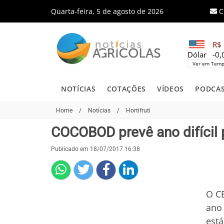
Quarta-feira, 5 de agosto de 2026
C
R$ 
Dólar
-0
Ver em Temp
NOTÍCIAS
COTAÇÕES
VÍDEOS
PODCA
Home
/
Notícias
/
Hortifruti
COCOBOD prevê ano difícil 
Publicado em 18/07/2017 16:38
O C
ano 
está