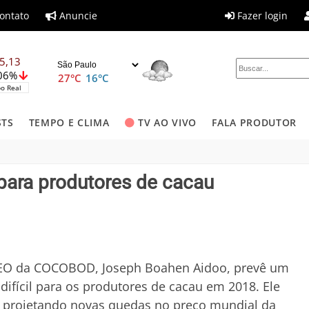
ontato
Anuncie
Fazer login
5,13
,06%
27°C
16°C
o Real
STS
TEMPO E CLIMA
TV AO VIVO
FALA PRODUTOR
para produtores de cacau
EO da COCOBOD, Joseph Boahen Aidoo, prevê um
difícil para os produtores de cacau em 2018. Ele
 projetando novas quedas no preço mundial da