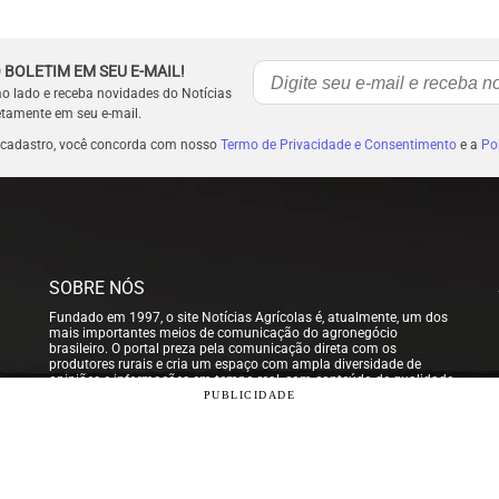
 BOLETIM EM SEU E-MAIL!
ao lado e receba novidades do Notícias
etamente em seu e-mail.
 cadastro, você concorda com nosso
Termo de Privacidade e Consentimento
e a
Pol
SOBRE NÓS
Fundado em 1997, o site Notícias Agrícolas é, atualmente, um dos
mais importantes meios de comunicação do agronegócio
brasileiro. O portal preza pela comunicação direta com os
produtores rurais e cria um espaço com ampla diversidade de
opiniões e informações em tempo real, com conteúdo de qualidade
para que nossos usuários possam tomar sempre as melhores
PUBLICIDADE
decisões.