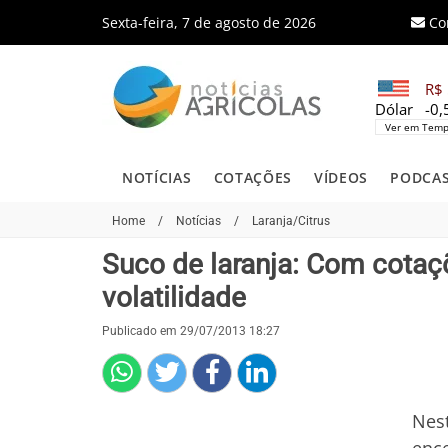
Sexta-feira, 7 de agosto de 2026
Co
R$ 
Dólar
-0
Ver em Temp
NOTÍCIAS
COTAÇÕES
VÍDEOS
PODCA
Home
/
Notícias
/
Laranja/Citrus
Suco de laranja: Com cotaçõ
volatilidade
Publicado em 29/07/2013 18:27
Nest