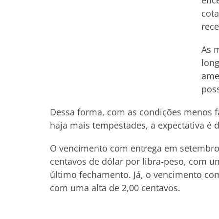
ence
cota
rece
As m
long
amer
poss
Dessa forma, com as condições menos fav
haja mais tempestades, a expectativa é d
O vencimento com entrega em setembro 
centavos de dólar por libra-peso, com u
último fechamento. Já, o vencimento co
com uma alta de 2,00 centavos.