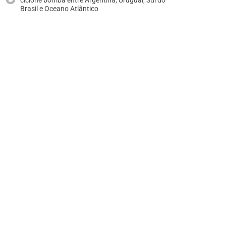
ciclone bomba entre Argentina, Uruguai, Sul do
Brasil e Oceano Atlântico