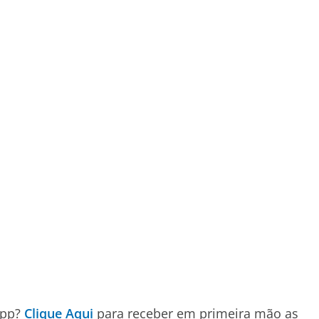
App?
Clique Aqui
para receber em primeira mão as