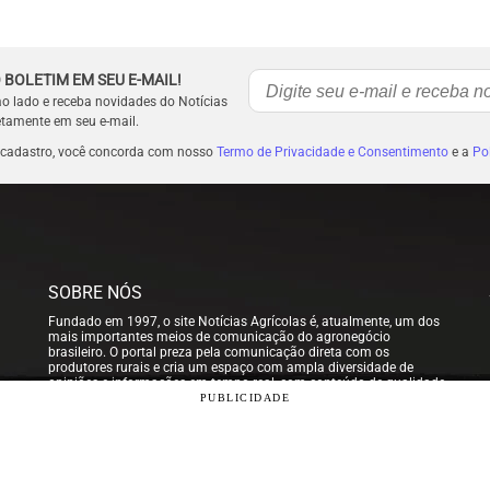
 BOLETIM EM SEU E-MAIL!
ao lado e receba novidades do Notícias
etamente em seu e-mail.
 cadastro, você concorda com nosso
Termo de Privacidade e Consentimento
e a
Pol
SOBRE NÓS
Fundado em 1997, o site Notícias Agrícolas é, atualmente, um dos
mais importantes meios de comunicação do agronegócio
brasileiro. O portal preza pela comunicação direta com os
produtores rurais e cria um espaço com ampla diversidade de
opiniões e informações em tempo real, com conteúdo de qualidade
para que nossos usuários possam tomar sempre as melhores
PUBLICIDADE
decisões.