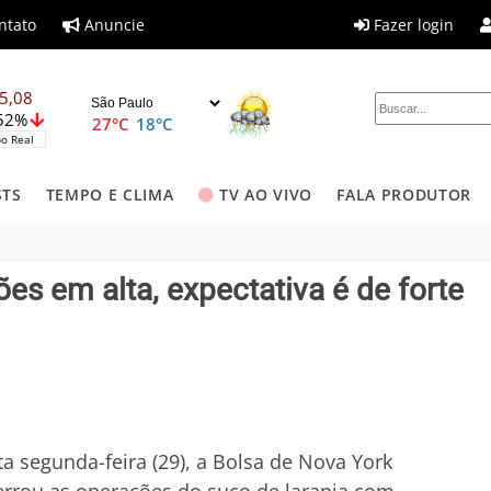
ntato
Anuncie
Fazer login
5,08
,52%
27°C
18°C
o Real
STS
TEMPO E CLIMA
TV AO VIVO
FALA PRODUTOR
es em alta, expectativa é de forte
a segunda-feira (29), a Bolsa de Nova York