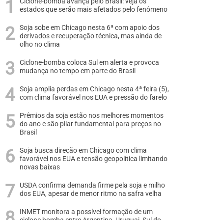
Ciclone-bomba avança pelo Brasil: veja os
estados que serão mais afetados pelo fenômeno
Soja sobe em Chicago nesta 6ª com apoio dos
derivados e recuperação técnica, mas ainda de
olho no clima
Ciclone-bomba coloca Sul em alerta e provoca
mudança no tempo em parte do Brasil
Soja amplia perdas em Chicago nesta 4ª feira (5),
com clima favorável nos EUA e pressão do farelo
Prêmios da soja estão nos melhores momentos
do ano e são pilar fundamental para preços no
Brasil
Soja busca direção em Chicago com clima
favorável nos EUA e tensão geopolítica limitando
novas baixas
USDA confirma demanda firme pela soja e milho
dos EUA, apesar de menor ritmo na safra velha
INMET monitora a possível formação de um