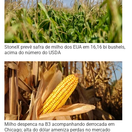
StoneX prevê safra de milho dos EUA em 16,16 bi bushels,
acima do número do USDA
Milho despenca na B3 acompanhando derrocada em
Chicago; alta do dólar ameniza perdas no mercado