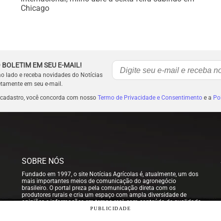
Chicago
 BOLETIM EM SEU E-MAIL!
ao lado e receba novidades do Notícias
etamente em seu e-mail.
 cadastro, você concorda com nosso
Termo de Privacidade e Consentimento
e a
Pol
SOBRE NÓS
Fundado em 1997, o site Notícias Agrícolas é, atualmente, um dos
mais importantes meios de comunicação do agronegócio
brasileiro. O portal preza pela comunicação direta com os
produtores rurais e cria um espaço com ampla diversidade de
opiniões e informações em tempo real, com conteúdo de qualidade
para que nossos usuários possam tomar sempre as melhores
PUBLICIDADE
decisões.