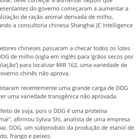
dial, deve começar a aumentar depois que
resentantes do governo começaram a aumentar a
alização de ração animal derivada de milho,
ndo a consultoria chinesa Shanghai JC Intelligence
etores chineses passaram a checar todos os lotes
DG de milho (sigla em inglês para ‘grãos secos por
ilação’) para localizar MIR 162, uma variedade de
governo chinês não aprova.
ejeitaram recentemente uma grande carga de DDG
ter uma variedade transgênica não aprovada.
feito de soja, pois o DDG é uma proteína
mal”, afirmou Sylvia Shi, analista de uma empresa
hai. DDG, um subproduto da produção de etanol de
do, frango e peixes.