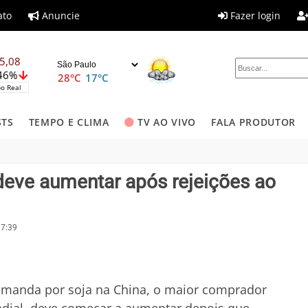
ato
Anuncie
Fazer login
5,08
,46%
28°C
17°C
o Real
STS
TEMPO E CLIMA
TV AO VIVO
FALA PRODUTOR
deve aumentar após rejeições ao
17:39
emanda por soja na China, o maior comprador