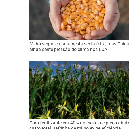
Milho segue em alta nesta sexta-feira, mas Chic
ainda sente pressão do clima nos EUA
Com fertilizante em 40% do custeio e preço abai
custo total, safrinha de milho exige eficiência