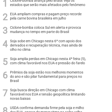
Ciclone-bomba avança pelo Brasil: veja os
estados que serão mais afetados pelo fenômeno
EUA ampliam compras e pagam preço recorde
pela carne bovina brasileira em julho
Ciclone-bomba coloca Sul em alerta e provoca
mudança no tempo em parte do Brasil
Soja sobe em Chicago nesta 6ª com apoio dos
derivados e recuperação técnica, mas ainda de
olho no clima
Soja amplia perdas em Chicago nesta 4ª feira (5),
com clima favorável nos EUA e pressão do farelo
Prêmios da soja estão nos melhores momentos
do ano e são pilar fundamental para preços no
Brasil
Soja busca direção em Chicago com clima
favorável nos EUA e tensão geopolítica limitando
novas baixas
USDA confirma demanda firme pela soja e milho