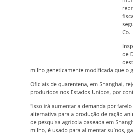
mun
rep
fisc
segu
Co.
Insp
de D
dest
milho geneticamente modificada que o 
Oficiais de quarentena, em Shanghai, r
produzidos nos Estados Unidos, por con
“Isso irá aumentar a demanda por farelo 
alternativa para a produção de ração ani
de pesquisa agrícola baseada em Shang
milho, é usado para alimentar suínos, ga