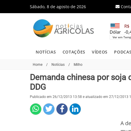
Sábado, 8 de agosto de 2026
Cont
R$ 
Dólar
-0
Ver em Temp
NOTÍCIAS
COTAÇÕES
VÍDEOS
PODCA
Home
/
Notícias
/
Milho
Demanda chinesa por soja 
DDG
Publicado em 26/12/2013 13:58 e atualizado em 27/12/2013 
A d