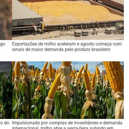
ago
Exportações de milho aceleram e agosto começa com
sinais de maior demanda pelo produto brasileiro
xo do
Impulsionado por compras de investidores e demanda
internacional, milho abre a sexta-feira subindo em