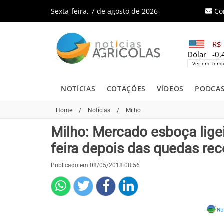
Sexta-feira, 7 de agosto de 2026
Co
R$ 
Dólar
-0
Ver em Temp
NOTÍCIAS
COTAÇÕES
VÍDEOS
PODCA
Home
/
Notícias
/
Milho
Milho: Mercado esboça lige
feira depois das quedas rec
Publicado em 08/05/2018 08:56