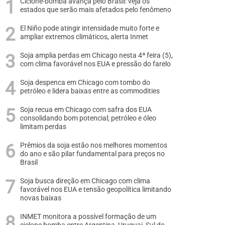
Ciclone-bomba avança pelo Brasil: veja os
estados que serão mais afetados pelo fenômeno
El Niño pode atingir intensidade muito forte e
ampliar extremos climáticos, alerta Inmet
Soja amplia perdas em Chicago nesta 4ª feira (5),
com clima favorável nos EUA e pressão do farelo
Soja despenca em Chicago com tombo do
petróleo e lidera baixas entre as commodities
Soja recua em Chicago com safra dos EUA
consolidando bom potencial; petróleo e óleo
limitam perdas
Prêmios da soja estão nos melhores momentos
do ano e são pilar fundamental para preços no
Brasil
Soja busca direção em Chicago com clima
favorável nos EUA e tensão geopolítica limitando
novas baixas
INMET monitora a possível formação de um