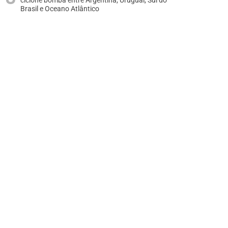
ciclone bomba entre Argentina, Uruguai, Sul do
Brasil e Oceano Atlântico