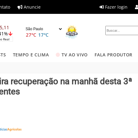
ntato
Anuncie
Fazer login
5,11
,41%
27°C
17°C
o Real
STS
TEMPO E CLIMA
TV AO VIVO
FALA PRODUTOR
ira recuperação na manhã desta 3ª
entes