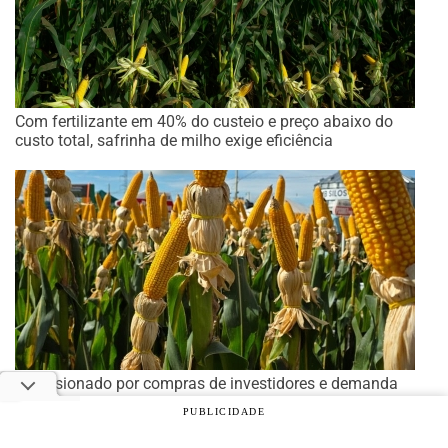
Com fertilizante em 40% do custeio e preço abaixo do
custo total, safrinha de milho exige eficiência
Impulsionado por compras de investidores e demanda
internacional, milho abre a sexta-feira subindo em Chicago
PUBLICIDADE