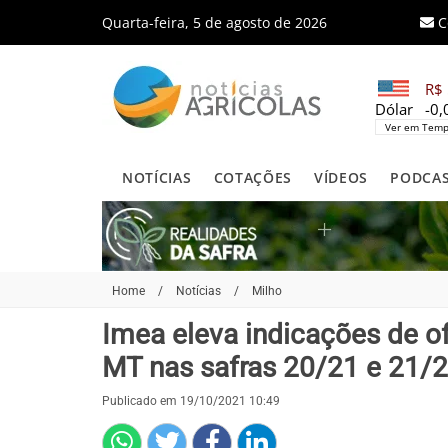
Quarta-feira, 5 de agosto de 2026
C
R$ 
Dólar
-0
Ver em Temp
NOTÍCIAS
COTAÇÕES
VÍDEOS
PODCA
Home
/
Notícias
/
Milho
Imea eleva indicações de o
MT nas safras 20/21 e 21/
Publicado em 19/10/2021 10:49