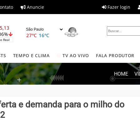
ontato
Anuncie
Fazer login
5,13
,06%
27°C
16°C
o Real
STS
TEMPO E CLIMA
TV AO VIVO
FALA PRODUTOR
HOME
V
ferta e demanda para o milho do
22