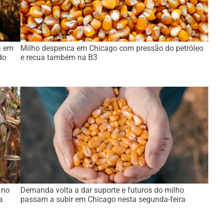
a em
Milho despenca em Chicago com pressão do petróleo
do
e recua também na B3
 no
Demanda volta a dar suporte e futuros do milho
a
passam a subir em Chicago nesta segunda-feira