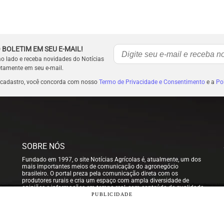
 BOLETIM EM SEU E-MAIL!
ao lado e receba novidades do Notícias
etamente em seu e-mail.
 cadastro, você concorda com nosso
Termo de Privacidade e Consentimento
e a
Pol
SOBRE NÓS
Fundado em 1997, o site Notícias Agrícolas é, atualmente, um dos
mais importantes meios de comunicação do agronegócio
brasileiro. O portal preza pela comunicação direta com os
produtores rurais e cria um espaço com ampla diversidade de
opiniões e informações em tempo real, com conteúdo de qualidade
para que nossos usuários possam tomar sempre as melhores
PUBLICIDADE
decisões.