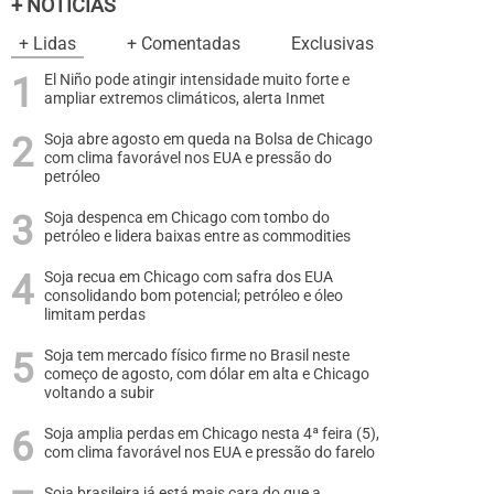
+ NOTÍCIAS
+ Lidas
+ Comentadas
Exclusivas
El Niño pode atingir intensidade muito forte e
ampliar extremos climáticos, alerta Inmet
Soja abre agosto em queda na Bolsa de Chicago
com clima favorável nos EUA e pressão do
petróleo
Soja despenca em Chicago com tombo do
petróleo e lidera baixas entre as commodities
Soja recua em Chicago com safra dos EUA
consolidando bom potencial; petróleo e óleo
limitam perdas
Soja tem mercado físico firme no Brasil neste
começo de agosto, com dólar em alta e Chicago
voltando a subir
Soja amplia perdas em Chicago nesta 4ª feira (5),
com clima favorável nos EUA e pressão do farelo
Soja brasileira já está mais cara do que a