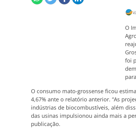
O Im
Agro
reaj
Gros
foi 
dem
para
O consumo mato-grossense ficou estima
4,67% ante o relatório anterior. “As pr
indústrias de biocombustíveis, além dis
das usinas impulsionou ainda mais a per
publicação.