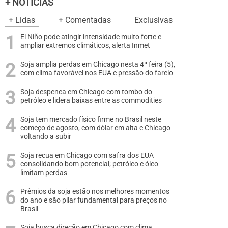
+ NOTÍCIAS
+ Lidas
+ Comentadas
Exclusivas
El Niño pode atingir intensidade muito forte e
ampliar extremos climáticos, alerta Inmet
Soja amplia perdas em Chicago nesta 4ª feira (5),
com clima favorável nos EUA e pressão do farelo
Soja despenca em Chicago com tombo do
petróleo e lidera baixas entre as commodities
Soja tem mercado físico firme no Brasil neste
começo de agosto, com dólar em alta e Chicago
voltando a subir
Soja recua em Chicago com safra dos EUA
consolidando bom potencial; petróleo e óleo
limitam perdas
Prêmios da soja estão nos melhores momentos
do ano e são pilar fundamental para preços no
Brasil
Soja busca direção em Chicago com clima