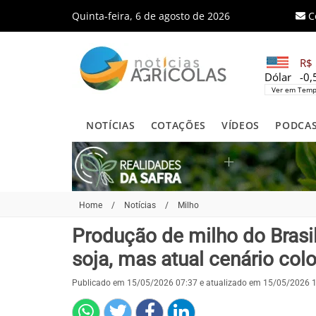
Quinta-feira, 6 de agosto de 2026
C
R$ 
Dólar
-0
Ver em Temp
NOTÍCIAS
COTAÇÕES
VÍDEOS
PODCA
Home
/
Notícias
/
Milho
Produção de milho do Brasil
soja, mas atual cenário co
Publicado em 15/05/2026 07:37 e atualizado em 15/05/2026 