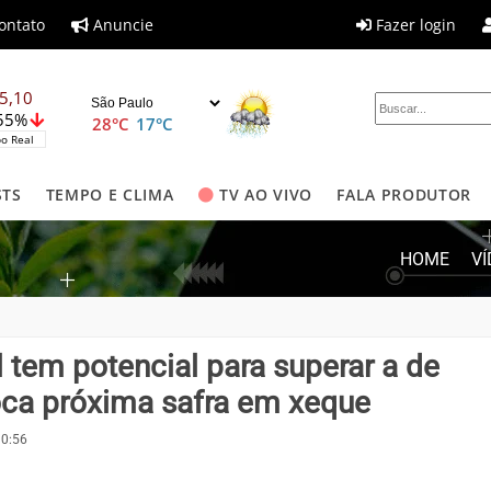
ontato
Anuncie
Fazer login
5,10
,55%
28°C
17°C
o Real
STS
TEMPO E CLIMA
TV AO VIVO
FALA PRODUTOR
HOME
V
 tem potencial para superar a de
loca próxima safra em xeque
10:56