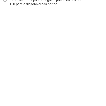
fortes no Brasil, preços seguem próximos dos R$
150 para o disponível nos portos