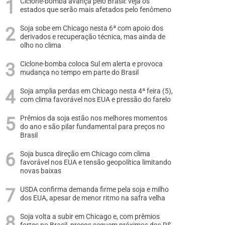
Ciclone-bomba avança pelo Brasil: veja os
estados que serão mais afetados pelo fenômeno
Soja sobe em Chicago nesta 6ª com apoio dos
derivados e recuperação técnica, mas ainda de
olho no clima
Ciclone-bomba coloca Sul em alerta e provoca
mudança no tempo em parte do Brasil
Soja amplia perdas em Chicago nesta 4ª feira (5),
com clima favorável nos EUA e pressão do farelo
Prêmios da soja estão nos melhores momentos
do ano e são pilar fundamental para preços no
Brasil
Soja busca direção em Chicago com clima
favorável nos EUA e tensão geopolítica limitando
novas baixas
USDA confirma demanda firme pela soja e milho
dos EUA, apesar de menor ritmo na safra velha
Soja volta a subir em Chicago e, com prêmios