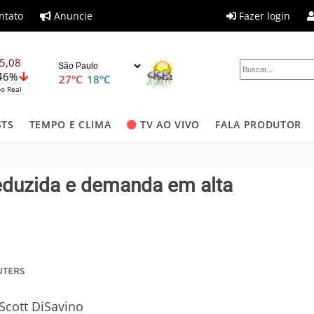
ntato
Anuncie
Fazer login
5,08
,46%
27°C
18°C
o Real
STS
TEMPO E CLIMA
TV AO VIVO
FALA PRODUTOR
eduzida e demanda em alta
Scott DiSavino