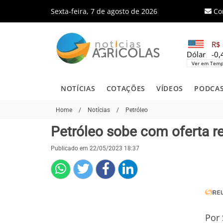
Sexta-feira, 7 de agosto de 2026
Co
R$ 
Dólar
-0
Ver em Temp
NOTÍCIAS
COTAÇÕES
VÍDEOS
PODCA
Home
/
Notícias
/
Petróleo
Petróleo sobe com oferta r
Publicado em 22/05/2023 18:37
Por 