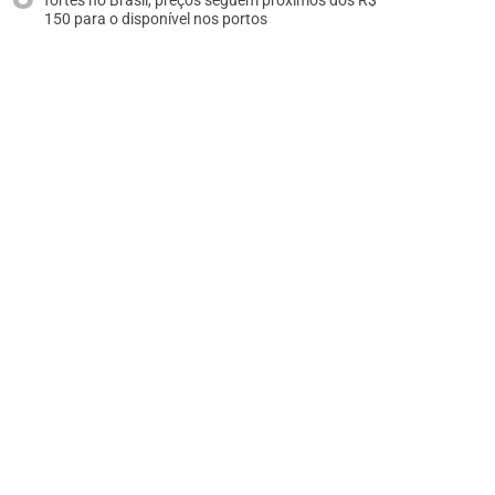
fortes no Brasil, preços seguem próximos dos R$
150 para o disponível nos portos