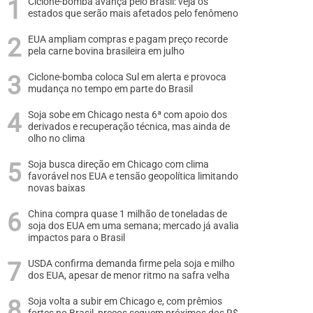
Ciclone-bomba avança pelo Brasil: veja os
estados que serão mais afetados pelo fenômeno
EUA ampliam compras e pagam preço recorde
pela carne bovina brasileira em julho
Ciclone-bomba coloca Sul em alerta e provoca
mudança no tempo em parte do Brasil
Soja sobe em Chicago nesta 6ª com apoio dos
derivados e recuperação técnica, mas ainda de
olho no clima
Soja busca direção em Chicago com clima
favorável nos EUA e tensão geopolítica limitando
novas baixas
China compra quase 1 milhão de toneladas de
soja dos EUA em uma semana; mercado já avalia
impactos para o Brasil
USDA confirma demanda firme pela soja e milho
dos EUA, apesar de menor ritmo na safra velha
Soja volta a subir em Chicago e, com prêmios