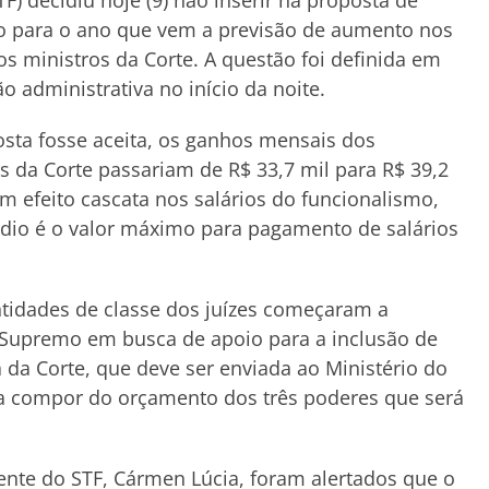
TF) decidiu hoje (9) não inserir na proposta de
 para o ano que vem a previsão de aumento nos
os ministros da Corte. A questão foi definida em
 administrativa no início da noite.
osta fosse aceita, os ganhos mensais dos
s da Corte passariam de R$ 33,7 mil para R$ 39,2
am efeito cascata nos salários do funcionalismo,
ídio é o valor máximo para pagamento de salários
tidades de classe dos juízes começaram a
o Supremo em busca de apoio para a inclusão de
 da Corte, que deve ser enviada ao Ministério do
ra compor do orçamento dos três poderes que será
ente do STF, Cármen Lúcia, foram alertados que o