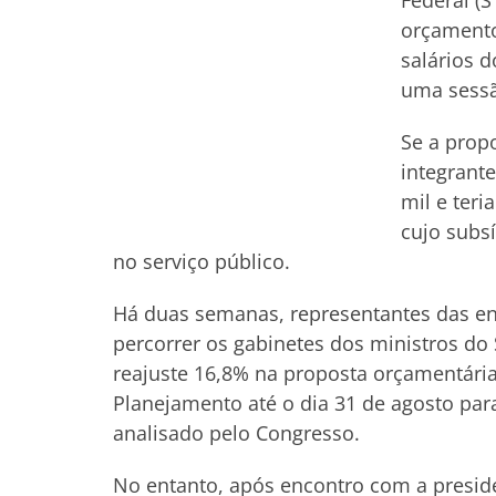
Federal (S
orçamento
salários d
uma sessão
Se a prop
integrante
mil e teri
cujo subs
no serviço público.
Há duas semanas, representantes das en
percorrer os gabinetes dos ministros d
reajuste 16,8% na proposta orçamentária
Planejamento até o dia 31 de agosto pa
analisado pelo Congresso.
No entanto, após encontro com a presid