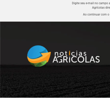
Digite seu e-mail no campo 
Agrícolas dir
Ao continuar com o