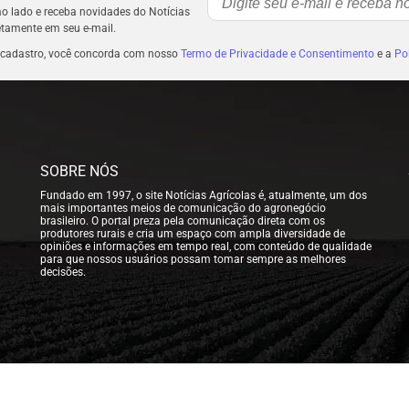
ao lado e receba novidades do Notícias
etamente em seu e-mail.
 cadastro, você concorda com nosso
Termo de Privacidade e Consentimento
e a
Pol
SOBRE NÓS
Fundado em 1997, o site Notícias Agrícolas é, atualmente, um dos
mais importantes meios de comunicação do agronegócio
brasileiro. O portal preza pela comunicação direta com os
produtores rurais e cria um espaço com ampla diversidade de
opiniões e informações em tempo real, com conteúdo de qualidade
para que nossos usuários possam tomar sempre as melhores
decisões.