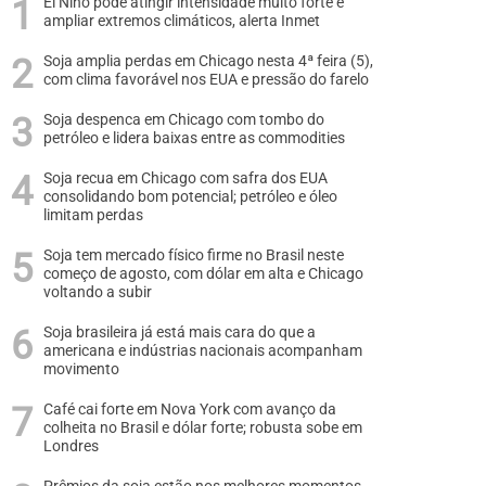
El Niño pode atingir intensidade muito forte e
ampliar extremos climáticos, alerta Inmet
Soja amplia perdas em Chicago nesta 4ª feira (5),
com clima favorável nos EUA e pressão do farelo
Soja despenca em Chicago com tombo do
petróleo e lidera baixas entre as commodities
Soja recua em Chicago com safra dos EUA
consolidando bom potencial; petróleo e óleo
limitam perdas
Soja tem mercado físico firme no Brasil neste
começo de agosto, com dólar em alta e Chicago
voltando a subir
Soja brasileira já está mais cara do que a
americana e indústrias nacionais acompanham
movimento
Café cai forte em Nova York com avanço da
colheita no Brasil e dólar forte; robusta sobe em
Londres