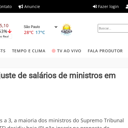
ontato
Anuncie
Fazer login
5,10
,53%
28°C
17°C
o Real
STS
TEMPO E CLIMA
TV AO VIVO
FALA PRODUTOR
juste de salários de ministros em
os a 3, a maioria dos ministros do Supremo Tribunal