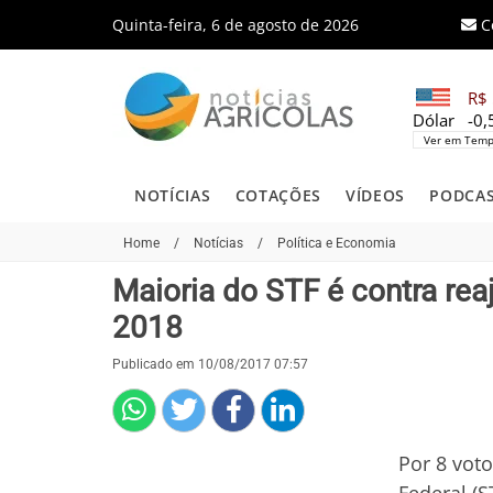
Quinta-feira, 6 de agosto de 2026
C
R$ 
Dólar
-0
Ver em Temp
NOTÍCIAS
COTAÇÕES
VÍDEOS
PODCA
Home
/
Notícias
/
Política e Economia
Maioria do STF é contra rea
2018
Publicado em 10/08/2017 07:57
Por 8 vot