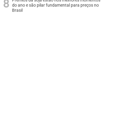
Prêmios da soja estão nos melhores momentos
do ano e são pilar fundamental para preços no
Brasil