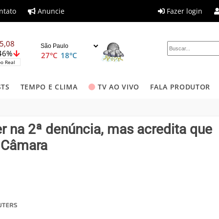
ntato
Anuncie
Fazer login
5,08
,46%
27°C
18°C
o Real
STS
TEMPO E CLIMA
TV AO VIVO
FALA PRODUTOR
r na 2ª denúncia, mas acredita que
a Câmara