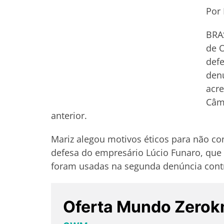
Por 
BRAS
de O
def
den
acre
Câm
anterior.
Mariz alegou motivos éticos para não co
defesa do empresário Lúcio Funaro, que
foram usadas na segunda denúncia contr