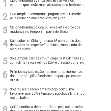
Ciclone-bomba avança pelo Brasil: veja os
estados que serão mais afetados pelo fenômeno
EUA ampliam compras e pagam preço recorde
pela carne bovina brasileira em julho
Ciclone-bomba coloca Sul em alerta e provoca
mudança no tempo em parte do Brasil
Soja sobe em Chicago nesta 6ª com apoio dos
derivados e recuperação técnica, mas ainda de
olho no clima
Soja amplia perdas em Chicago nesta 4ª feira (5),
com clima favorável nos EUA e pressão do farelo
Prêmios da soja estão nos melhores momentos
do ano e são pilar fundamental para preços no
Brasil
Soja busca direção em Chicago com clima
favorável nos EUA e tensão geopolítica limitando
novas baixas
USDA confirma demanda firme pela soja e milho