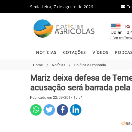
Sexta-feira, 7 de agosto de 2026
Co
R$ 
Dólar
-0
Ver em Temp
NOTÍCIAS
COTAÇÕES
VÍDEOS
PODCA
Home
/
Notícias
/
Política e Economia
Mariz deixa defesa de Teme
acusação será barrada pel
Publicado em 22/09/2017 15:54