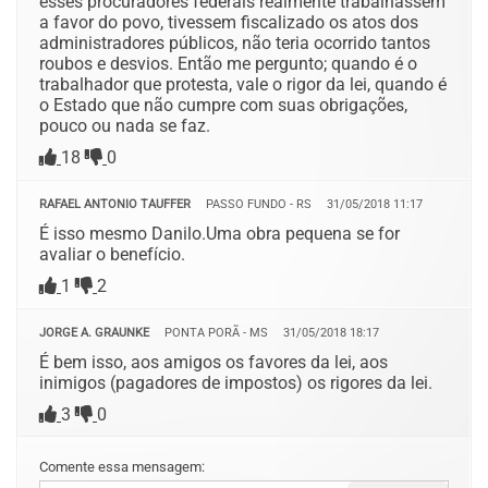
esses procuradores federais realmente trabalhassem
a favor do povo, tivessem fiscalizado os atos dos
administradores públicos, não teria ocorrido tantos
roubos e desvios. Então me pergunto; quando é o
trabalhador que protesta, vale o rigor da lei, quando é
o Estado que não cumpre com suas obrigações,
pouco ou nada se faz.
18
0
RAFAEL ANTONIO TAUFFER
PASSO FUNDO - RS
31/05/2018 11:17
É isso mesmo Danilo.Uma obra pequena se for
avaliar o benefício.
1
2
JORGE A. GRAUNKE
PONTA PORÃ - MS
31/05/2018 18:17
É bem isso, aos amigos os favores da lei, aos
inimigos (pagadores de impostos) os rigores da lei.
3
0
Comente essa mensagem: