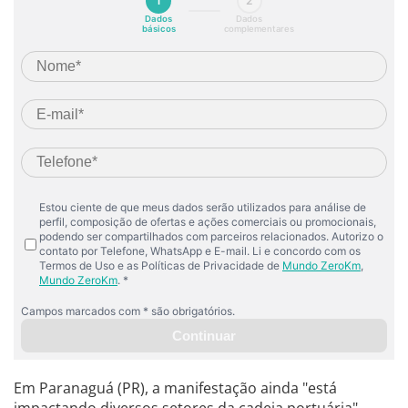
Em Paranaguá (PR), a manifestação ainda "está
impactando diversos setores da cadeia portuária",