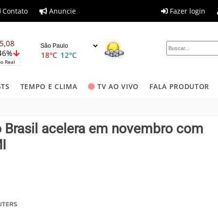
Contato
Anuncie
Fazer login
5,08
,46%
18°C
12°C
o Real
STS
TEMPO E CLIMA
TV AO VIVO
FALA PRODUTOR
o Brasil acelera em novembro com
I