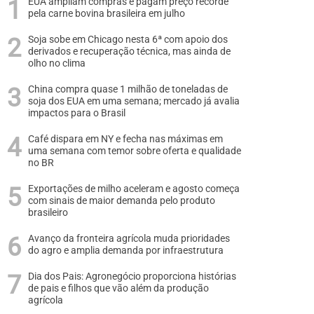
EUA ampliam compras e pagam preço recorde
pela carne bovina brasileira em julho
Soja sobe em Chicago nesta 6ª com apoio dos
derivados e recuperação técnica, mas ainda de
olho no clima
China compra quase 1 milhão de toneladas de
soja dos EUA em uma semana; mercado já avalia
impactos para o Brasil
Café dispara em NY e fecha nas máximas em
uma semana com temor sobre oferta e qualidade
no BR
Exportações de milho aceleram e agosto começa
com sinais de maior demanda pelo produto
brasileiro
Avanço da fronteira agrícola muda prioridades
do agro e amplia demanda por infraestrutura
Dia dos Pais: Agronegócio proporciona histórias
de pais e filhos que vão além da produção
agrícola