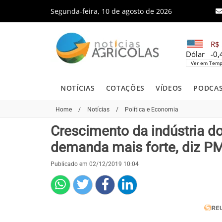
Segunda-feira, 10 de agosto de 2026
R$ 
Dólar
-0
Ver em Temp
NOTÍCIAS
COTAÇÕES
VÍDEOS
PODCA
Home
/
Notícias
/
Política e Economia
Crescimento da indústria d
demanda mais forte, diz PM
Publicado em 02/12/2019 10:04