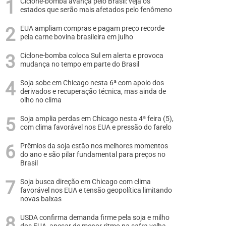
Ciclone-bomba avança pelo Brasil: veja os
estados que serão mais afetados pelo fenômeno
EUA ampliam compras e pagam preço recorde
pela carne bovina brasileira em julho
Ciclone-bomba coloca Sul em alerta e provoca
mudança no tempo em parte do Brasil
Soja sobe em Chicago nesta 6ª com apoio dos
derivados e recuperação técnica, mas ainda de
olho no clima
Soja amplia perdas em Chicago nesta 4ª feira (5),
com clima favorável nos EUA e pressão do farelo
Prêmios da soja estão nos melhores momentos
do ano e são pilar fundamental para preços no
Brasil
Soja busca direção em Chicago com clima
favorável nos EUA e tensão geopolítica limitando
novas baixas
USDA confirma demanda firme pela soja e milho