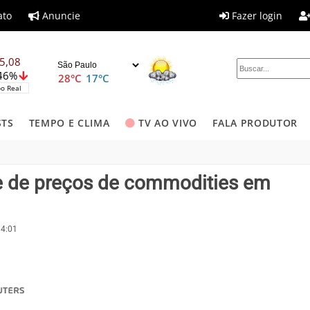
ato
Anuncie
Fazer login
5,08
,46%
28°C
17°C
o Real
STS
TEMPO E CLIMA
TV AO VIVO
FALA PRODUTOR
ole de preços de commodities em
14:01