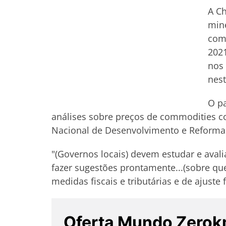
A Ch
miné
comm
2021
nos 
nest
O pa
análises sobre preços de commodities c
Nacional de Desenvolvimento e Reform
"(Governos locais) devem estudar e aval
fazer sugestões prontamente...(sobre qu
medidas fiscais e tributárias e de ajuste 