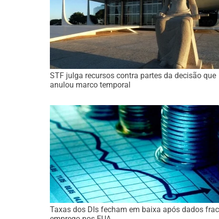
STF julga recursos contra partes da decisão que
anulou marco temporal
Taxas dos DIs fecham em baixa após dados frac
emprego nos EUA