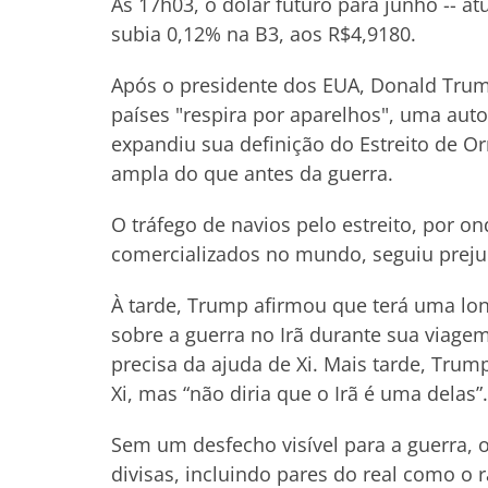
Às 17h03, o dólar futuro para junho -- a
subia 0,12% na B3, aos R$4,9180.
Após o presidente dos EUA, Donald Trump
países "respira por aparelhos", uma autor
expandiu sua definição do Estreito de O
ampla do que antes da guerra.
O tráfego de navios pelo estreito, por o
comercializados no mundo, seguiu preju
À tarde, Trump afirmou que terá uma lon
sobre a guerra no Irã durante sua viage
precisa da ajuda de Xi. Mais tarde, Trum
Xi, mas “não diria que o Irã é uma delas”.
Sem um desfecho visível para a guerra, 
divisas, incluindo pares do real como o r