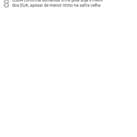
USDA confirma demanda firme pela soja e milho
dos EUA, apesar de menor ritmo na safra velha