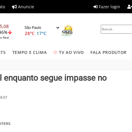
ato
Anuncie
Fazer login
5,08
,46%
28°C
17°C
o Real
STS
TEMPO E CLIMA
TV AO VIVO
FALA PRODUTOR
eal enquanto segue impasse no
18:07