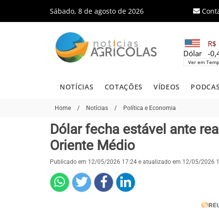
Sábado, 8 de agosto de 2026
Cont
R$ 
Dólar
-0
Ver em Temp
NOTÍCIAS
COTAÇÕES
VÍDEOS
PODCA
Home
/
Notícias
/
Política e Economia
Dólar fecha estável ante r
Oriente Médio
Publicado em 12/05/2026 17:24 e atualizado em 12/05/2026 