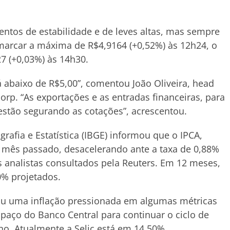
entos de estabilidade e de leves altas, mas sempre
marcar a máxima de R$4,9164 (+0,52%) às 12h24, o
27 (+0,03%) às 14h30.
stá abaixo de R$5,00”, comentou João Oliveira, head
p. “As exportações e as entradas financeiras, para
, estão segurando as cotações”, acrescentou.
grafia e Estatística (IBGE) informou que o IPCA,
no mês passado, desacelerando ante a taxa de 0,88%
 analistas consultados pela Reuters. Em 12 meses,
0% projetados.
ou uma inflação pressionada em algumas métricas
spaço do Banco Central para continuar o ciclo de
ano. Atualmente a Selic está em 14,50%.