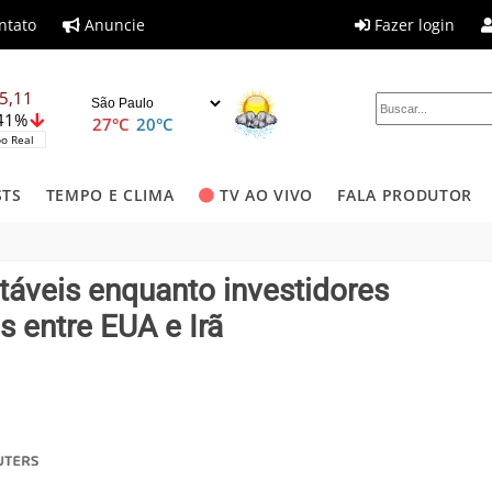
ntato
Anuncie
Fazer login
5,11
,41%
27°C
20°C
o Real
STS
TEMPO E CLIMA
TV AO VIVO
FALA PRODUTOR
áveis enquanto investidores
 entre EUA e Irã