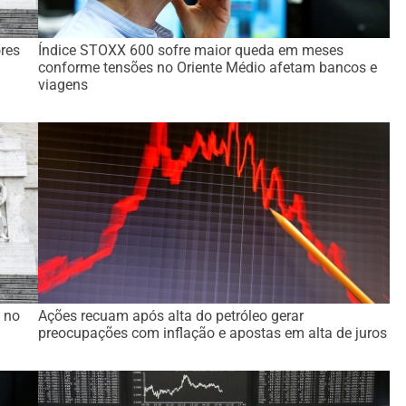
res
Índice STOXX 600 sofre maior queda em meses
conforme tensões no Oriente Médio afetam bancos e
viagens
 no
Ações recuam após alta do petróleo gerar
preocupações com inflação e apostas em alta de juros