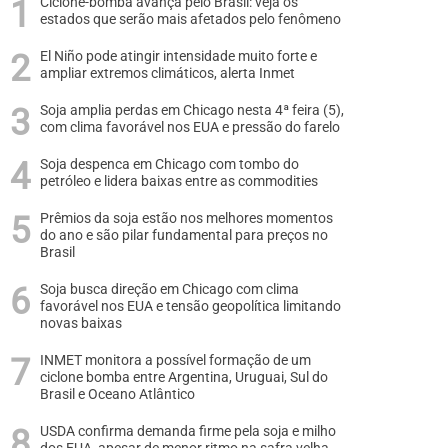
Ciclone-bomba avança pelo Brasil: veja os
estados que serão mais afetados pelo fenômeno
El Niño pode atingir intensidade muito forte e
ampliar extremos climáticos, alerta Inmet
Soja amplia perdas em Chicago nesta 4ª feira (5),
com clima favorável nos EUA e pressão do farelo
Soja despenca em Chicago com tombo do
petróleo e lidera baixas entre as commodities
Prêmios da soja estão nos melhores momentos
do ano e são pilar fundamental para preços no
Brasil
Soja busca direção em Chicago com clima
favorável nos EUA e tensão geopolítica limitando
novas baixas
INMET monitora a possível formação de um
ciclone bomba entre Argentina, Uruguai, Sul do
Brasil e Oceano Atlântico
USDA confirma demanda firme pela soja e milho