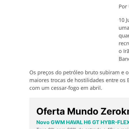
Por 
10 J
uma 
quar
recr
o Ir
Banc
Os preços do petróleo bruto subiram e o
maiores trocas de hostilidades entre os
com um cessar-fogo em abril.