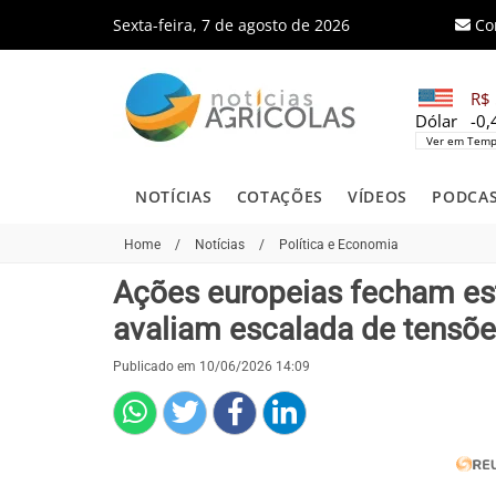
Sexta-feira, 7 de agosto de 2026
Co
R$ 
Dólar
-0
Ver em Temp
NOTÍCIAS
COTAÇÕES
VÍDEOS
PODCA
Home
/
Notícias
/
Política e Economia
Ações europeias fecham est
avaliam escalada de tensões
Publicado em 10/06/2026 14:09