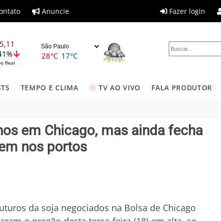
ontato
Anuncie
Fazer login
5,11
,41%
28°C
17°C
o Real
STS
TEMPO E CLIMA
TV AO VIVO
FALA PRODUTOR
hos em Chicago, mas ainda fecha
bem nos portos
uturos da soja negociados na Bolsa de Chicago