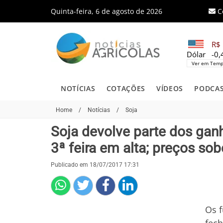
Quinta-feira, 6 de agosto de 2026
C
R$ 
Dólar
-0
Ver em Temp
NOTÍCIAS
COTAÇÕES
VÍDEOS
PODCA
Home
/
Notícias
/
Soja
Soja devolve parte dos gan
3ª feira em alta; preços so
Publicado em 18/07/2017 17:31
Os f