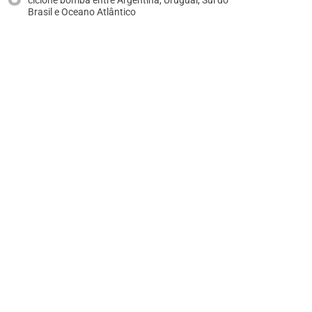
ciclone bomba entre Argentina, Uruguai, Sul do
Brasil e Oceano Atlântico