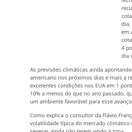
fech
recu
cot
dia,
em a
cota
4 p
dia 
As previsões climáticas ainda apontand
americano nos próximos dias e mais a r
excelentes condições nos EUA em 1 pont
10% a menos do que no ano passado, qua
um ambiente favorável para esse avanço
Como explica o consultor da Flávio França
volatilidade típica do mercado climático
severas ainda não terem vindo à tona.