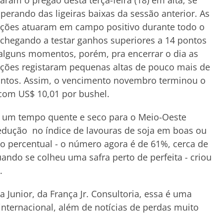
aram o pregão desta terça-feira (18) em alta, se
perando das ligeiras baixas da sessão anterior. As
ações atuaram em campo positivo durante todo o
 chegando a testar ganhos superiores a 14 pontos
lguns momentos, porém, pra encerrar o dia as
ções registaram pequenas altas de pouco mais de
ontos. Assim, o vencimento novembro terminou o
com US$ 10,01 por bushel.
o um tempo quente e seco para o Meio-Oeste
edução no índice de lavouras de soja em boas ou
o percentual - o número agora é de 61%, cerca de
ndo se colheu uma safra perto de perfeita - criou
.
 Junior, da França Jr. Consultoria, essa é uma
 internacional, além de notícias de perdas muito