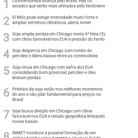
Ciclone-bomba avança pelo Brasil: veja os
estados que serão mais afetados pelo fenômeno
El Niño pode atingir intensidade muito forte e
ampliar extremos climáticos, alerta Inmet
Soja amplia perdas em Chicago nesta 4ª feira (5),
com clima favorável nos EUA e pressão do farelo
Soja despenca em Chicago com tombo do
petróleo e lidera baixas entre as commodities
Soja recua em Chicago com safra dos EUA
consolidando bom potencial; petróleo e óleo
limitam perdas
Prêmios da soja estão nos melhores momentos
do ano e são pilar fundamental para preços no
Brasil
Soja busca direção em Chicago com clima
favorável nos EUA e tensão geopolítica limitando
novas baixas
INMET monitora a possível formação de um