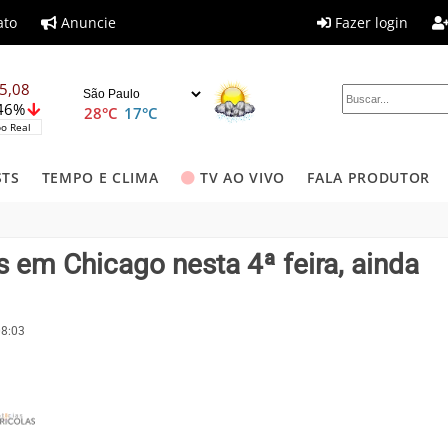
ato
Anuncie
Fazer login
5,08
,46%
28°C
17°C
o Real
STS
TEMPO E CLIMA
TV AO VIVO
FALA PRODUTOR
 em Chicago nesta 4ª feira, ainda
08:03