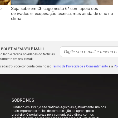
or
Soja sobe em Chicago nesta 6ª com apoio dos
derivados e recuperação técnica, mas ainda de olho no
clima
 BOLETIM EM SEU E-MAIL!
ao lado e receba novidades do Notícias
etamente em seu e-mail.
 cadastro, você concorda com nosso
Termo de Privacidade e Consentimento
e a
Pol
SOBRE NÓS
Fundado em 1997, o site Notícias Agrícolas é, atualmente, um dos
mais importantes meios de comunicação do agronegócio
brasileiro. O portal preza pela comunicação direta com os