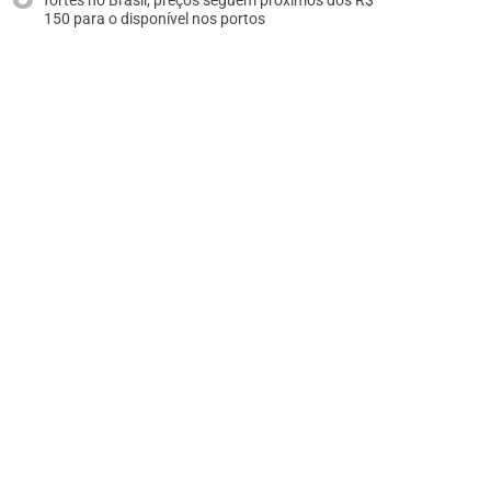
fortes no Brasil, preços seguem próximos dos R$
150 para o disponível nos portos