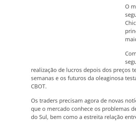
O me
segu
Chic
prin
maio
Como
segu
realização de lucros depois dos preços 
semanas e os futuros da oleaginosa tes
CBOT.
Os traders precisam agora de novas notíc
que o mercado conhece os problemas de
do Sul, bem como a estreita relação entr