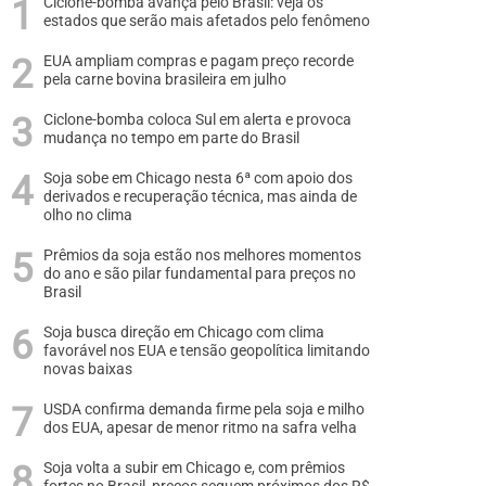
Ciclone-bomba avança pelo Brasil: veja os
estados que serão mais afetados pelo fenômeno
EUA ampliam compras e pagam preço recorde
pela carne bovina brasileira em julho
Ciclone-bomba coloca Sul em alerta e provoca
mudança no tempo em parte do Brasil
Soja sobe em Chicago nesta 6ª com apoio dos
derivados e recuperação técnica, mas ainda de
olho no clima
Prêmios da soja estão nos melhores momentos
do ano e são pilar fundamental para preços no
Brasil
Soja busca direção em Chicago com clima
favorável nos EUA e tensão geopolítica limitando
novas baixas
USDA confirma demanda firme pela soja e milho
dos EUA, apesar de menor ritmo na safra velha
Soja volta a subir em Chicago e, com prêmios