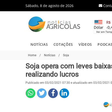
Sábado, 8 de agosto de 2026
Cont
R$ 
Dólar
-0
Ver em Temp
NOTÍCIAS
COTAÇÕES
VÍDEOS
PODCA
Home
/
Notícias
/
Soja
Soja opera com leves baixas
realizando lucros
Publicado em 03/02/2021 07:30 e atualizado em 03/02/2021 