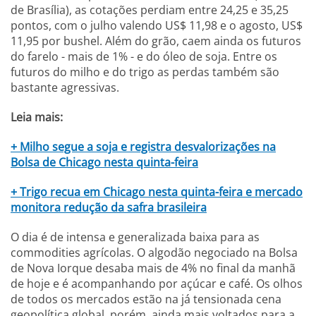
de Brasília), as cotações perdiam entre 24,25 e 35,25
pontos, com o julho valendo US$ 11,98 e o agosto, US$
11,95 por bushel. Além do grão, caem ainda os futuros
do farelo - mais de 1% - e do óleo de soja. Entre os
futuros do milho e do trigo as perdas também são
bastante agressivas.
Leia mais:
+ Milho segue a soja e registra desvalorizações na
Bolsa de Chicago nesta quinta-feira
+ Trigo recua em Chicago nesta quinta-feira e mercado
monitora redução da safra brasileira
O dia é de intensa e generalizada baixa para as
commodities agrícolas. O algodão negociado na Bolsa
de Nova Iorque desaba mais de 4% no final da manhã
de hoje e é acompanhando por açúcar e café. Os olhos
de todos os mercados estão na já tensionada cena
geopolítica global, porém, ainda mais voltados para a