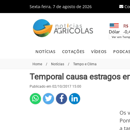
Sexta-feira, 7 de agosto de 2026
Co
R$ 
Dólar
-0
Ver em Temp
NOTÍCIAS
COTAÇÕES
VÍDEOS
PODCA
Home
/
Notícias
/
Tempo e Clima
Temporal causa estragos em
Publicado em 02/10/2017 15:00
Os v
Pont
a ta