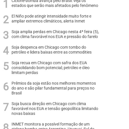
Ciclone-bomba avança pelo Brasil: veja os
estados que serão mais afetados pelo fenômeno
El Niño pode atingir intensidade muito forte e
ampliar extremos climáticos, alerta Inmet
Soja amplia perdas em Chicago nesta 4ª feira (5),
com clima favorável nos EUA e pressão do farelo
Soja despenca em Chicago com tombo do
petróleo e lidera baixas entre as commodities
Soja recua em Chicago com safra dos EUA
consolidando bom potencial; petróleo e óleo
limitam perdas
Prêmios da soja estão nos melhores momentos
do ano e são pilar fundamental para preços no
Brasil
Soja busca direção em Chicago com clima
favorável nos EUA e tensão geopolítica limitando
novas baixas
INMET monitora a possível formação de um