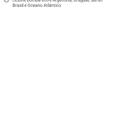
ciclone bomba entre Argentina, Uruguai, Sul do
Brasil e Oceano Atlântico