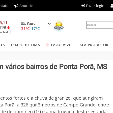
ntato
Anuncie
Fazer login
5,11
,41%
31°C
17°C
o Real
STS
TEMPO E CLIMA
TV AO VIVO
FALA PRODUTOR
 vários bairros de Ponta Porã, MS
entos fortes e a chuva de granizo, que atingiram
a Porã, a 326 quilômetros de Campo Grande, entre
rde de domingo (1º) e a madrugada desta segunda-