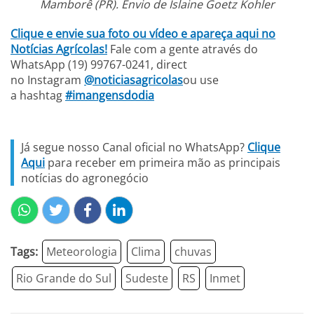
Mamborê (PR). Envio de Islaine Goetz Kohler​
Clique e envie sua foto ou vídeo e apareça aqui no
Notícias Agrícolas!
Fale com a gente através do
WhatsApp (19) 99767-0241, direct
no Instagram
@noticiasagricolas
ou use
a hashtag
#imangensdodia
Já segue nosso Canal oficial no WhatsApp?
Clique
Aqui
para receber em primeira mão as principais
notícias do agronegócio
Tags:
Meteorologia
Clima
chuvas
Rio Grande do Sul
Sudeste
RS
Inmet