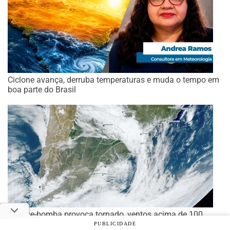
Ciclone avança, derruba temperaturas e muda o tempo em
boa parte do Brasil
Ciclone-bomba provoca tornado, ventos acima de 100
km/h e suspensão de aulas em estados do Sul e Sudeste
PUBLICIDADE