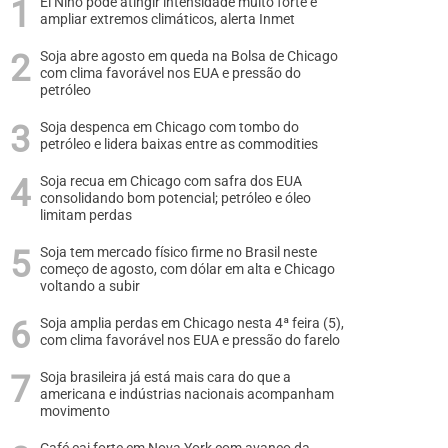
El Niño pode atingir intensidade muito forte e
ampliar extremos climáticos, alerta Inmet
Soja abre agosto em queda na Bolsa de Chicago
com clima favorável nos EUA e pressão do
petróleo
Soja despenca em Chicago com tombo do
petróleo e lidera baixas entre as commodities
Soja recua em Chicago com safra dos EUA
consolidando bom potencial; petróleo e óleo
limitam perdas
Soja tem mercado físico firme no Brasil neste
começo de agosto, com dólar em alta e Chicago
voltando a subir
Soja amplia perdas em Chicago nesta 4ª feira (5),
com clima favorável nos EUA e pressão do farelo
Soja brasileira já está mais cara do que a
americana e indústrias nacionais acompanham
movimento