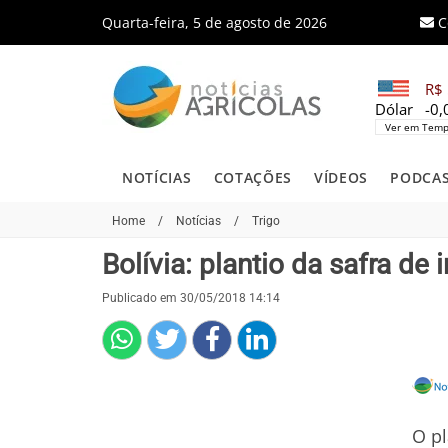
Quarta-feira, 5 de agosto de 2026
C
R$ 
Dólar
-0
Ver em Temp
NOTÍCIAS
COTAÇÕES
VÍDEOS
PODCA
Home
/
Notícias
/
Trigo
Bolívia: plantio da safra de 
Publicado em 30/05/2018 14:14
O pl