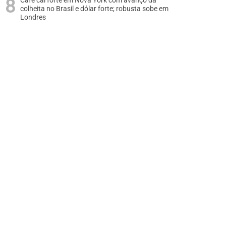
Café cai forte em Nova York com avanço da
colheita no Brasil e dólar forte; robusta sobe em
Londres