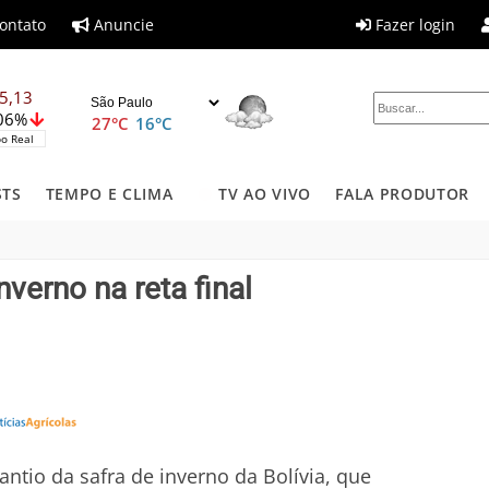
ontato
Anuncie
Fazer login
5,13
,06%
27°C
16°C
o Real
STS
TEMPO E CLIMA
TV AO VIVO
FALA PRODUTOR
inverno na reta final
antio da safra de inverno da Bolívia, que