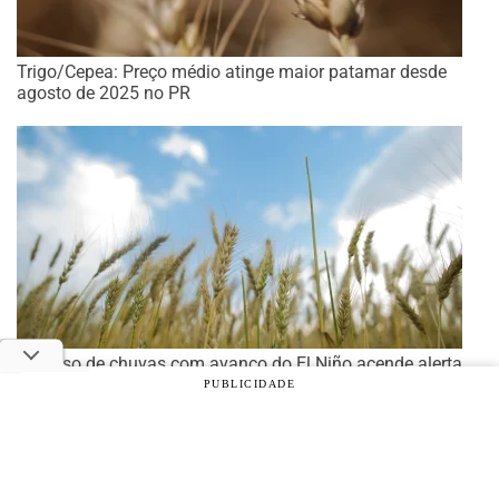
Trigo/Cepea: Preço médio atinge maior patamar desde
agosto de 2025 no PR
Excesso de chuvas com avanço do El Niño acende alerta
para a safra de trigo no Sul do Brasil
PUBLICIDADE
© 2026 Notícias Agrícolas. Todos os direitos reservados.