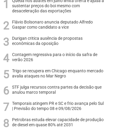
Queda nos abates em julho limita oferta e ajuda a
sustentar preços do boi mesmo com
desaceleração das exportações
Flávio Bolsonaro anuncia deputado Alfredo
Gaspar como candidato a vice
Durigan critica ausência de propostas
econômicas da oposição
Contagem regressiva para o início da safra de
verão 2026
Trigo se recupera em Chicago enquanto mercado
avalia ataques no Mar Negro
STF julga recursos contra partes da decisão que
anulou marco temporal
Temporais atingem PR e SC e frio avança pelo Sul
| Previsão do tempo 08 e 09/08/2026
Petrobras estuda elevar capacidade de produção
de diesel em quase 80% até 2031