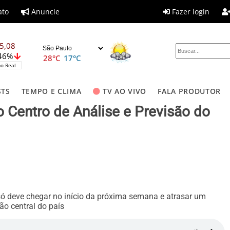
ato
Anuncie
Fazer login
5,08
,46%
28°C
17°C
o Real
STS
TEMPO E CLIMA
TV AO VIVO
FALA PRODUTOR
 Centro de Análise e Previsão do
 só deve chegar no início da próxima semana e atrasar um
ão central do país