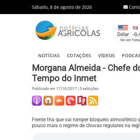
Sábado, 8 de agosto de 2026
Cont
R$ 
Dólar
-0
Ver em Temp
NOTÍCIAS
COTAÇÕES
VÍDEOS
PODCA
Morgana Almeida - Chefe do
Tempo do Inmet
Publicado em
17/10/2017
| 5 exibições
Frente fria que vai romper bloqueio atmosférico
pouco mais o regime de chuvas regulares na regi