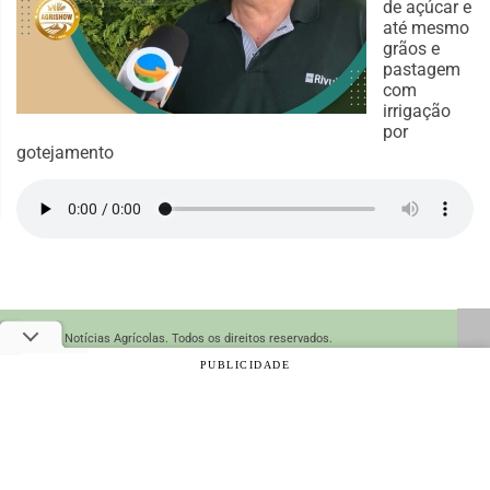
de açúcar e
até mesmo
grãos e
pastagem
com
irrigação
por
gotejamento
© 2026 Notícias Agrícolas. Todos os direitos reservados.
PUBLICIDADE