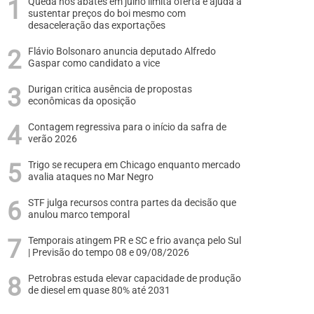
Queda nos abates em julho limita oferta e ajuda a
sustentar preços do boi mesmo com
desaceleração das exportações
Flávio Bolsonaro anuncia deputado Alfredo
Gaspar como candidato a vice
Durigan critica ausência de propostas
econômicas da oposição
Contagem regressiva para o início da safra de
verão 2026
Trigo se recupera em Chicago enquanto mercado
avalia ataques no Mar Negro
STF julga recursos contra partes da decisão que
anulou marco temporal
Temporais atingem PR e SC e frio avança pelo Sul
| Previsão do tempo 08 e 09/08/2026
Petrobras estuda elevar capacidade de produção
de diesel em quase 80% até 2031