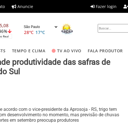
ato
Anuncie
Fazer login
5,08
,46%
28°C
17°C
o Real
STS
TEMPO E CLIMA
TV AO VIVO
FALA PRODUTOR
de produtividade das safras de
do Sul
e acordo com o vice-presidente da Aprosoja - RS, trigo tem
om desenvolvimento no momento, mas previsão de chuvas
ortes em setembro preocupa produtores