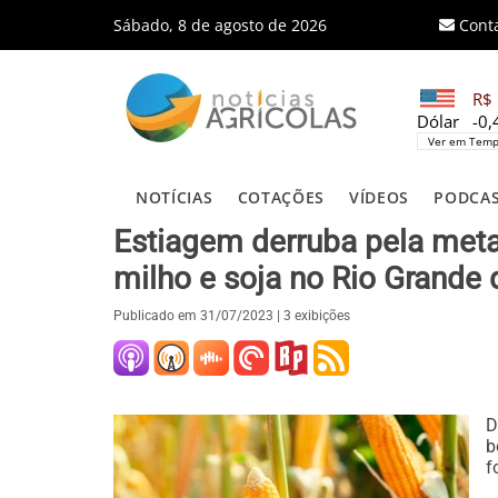
Sábado, 8 de agosto de 2026
Cont
R$ 
Dólar
-0
Ver em Temp
NOTÍCIAS
COTAÇÕES
VÍDEOS
PODCA
Estiagem derruba pela meta
milho e soja no Rio Grande 
Publicado em
31/07/2023
| 3 exibições
D
b
f