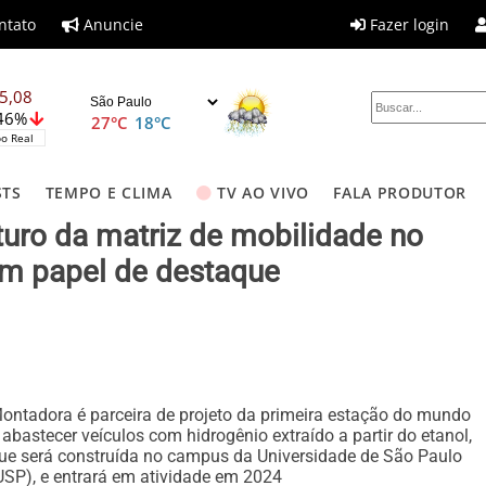
ntato
Anuncie
Fazer login
5,08
,46%
27°C
18°C
o Real
STS
TEMPO E CLIMA
TV AO VIVO
FALA PRODUTOR
uturo da matriz de mobilidade no
tem papel de destaque
ontadora é parceira de projeto da primeira estação do mundo
 abastecer veículos com hidrogênio extraído a partir do etanol,
ue será construída no campus da Universidade de São Paulo
USP), e entrará em atividade em 2024