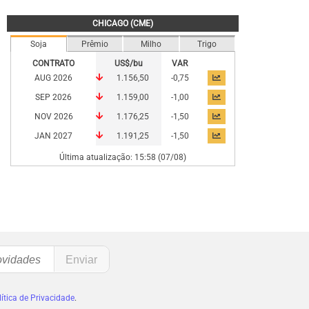
CHICAGO (CME)
Soja
Prêmio
Milho
Trigo
CONTRATO
US$/bu
VAR
AUG 2026
1.156,50
-0,75
SEP 2026
1.159,00
-1,00
NOV 2026
1.176,25
-1,50
JAN 2027
1.191,25
-1,50
Última atualização: 15:58 (07/08)
ítica de Privacidade
.