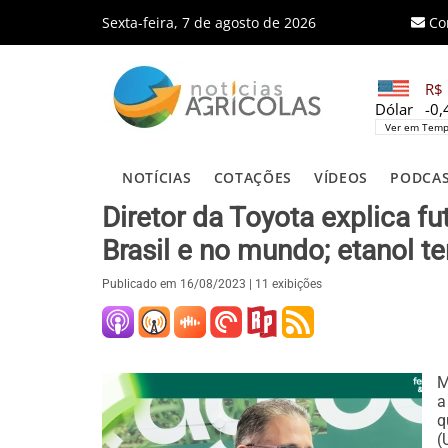
Sexta-feira, 7 de agosto de 2026
Co
R$ 
Dólar
-0
Ver em Temp
NOTÍCIAS
COTAÇÕES
VÍDEOS
PODCA
Diretor da Toyota explica f
Brasil e no mundo; etanol 
Publicado em
16/08/2023
| 11 exibições
M
a
q
(