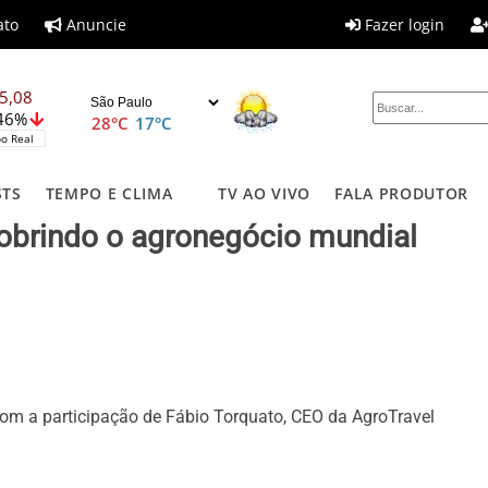
ato
Anuncie
Fazer login
5,08
,46%
28°C
17°C
o Real
STS
TEMPO E CLIMA
TV AO VIVO
FALA PRODUTOR
cobrindo o agronegócio mundial
om a participação de Fábio Torquato, CEO da AgroTravel