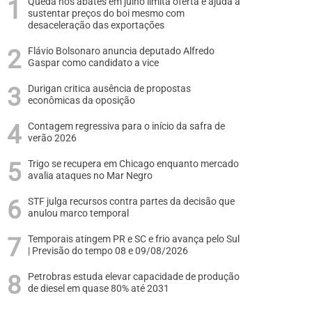
Queda nos abates em julho limita oferta e ajuda a
sustentar preços do boi mesmo com
desaceleração das exportações
Flávio Bolsonaro anuncia deputado Alfredo
Gaspar como candidato a vice
Durigan critica ausência de propostas
econômicas da oposição
Contagem regressiva para o início da safra de
verão 2026
Trigo se recupera em Chicago enquanto mercado
avalia ataques no Mar Negro
STF julga recursos contra partes da decisão que
anulou marco temporal
Temporais atingem PR e SC e frio avança pelo Sul
| Previsão do tempo 08 e 09/08/2026
Petrobras estuda elevar capacidade de produção
de diesel em quase 80% até 2031