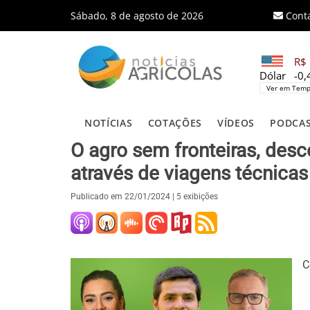
Sábado, 8 de agosto de 2026
Cont
R$ 
Dólar
-0
Ver em Temp
NOTÍCIAS
COTAÇÕES
VÍDEOS
PODCA
O agro sem fronteiras, des
através de viagens técnicas
Publicado em
22/01/2024
| 5 exibições
C