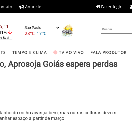
ontato
Anuncie
Fazer login
5,11
,41%
28°C
17°C
o Real
STS
TEMPO E CLIMA
TV AO VIVO
FALA PRODUTOR
, Aprosoja Goiás espera perdas
lantio do milho avança bem, mas outras culturas devem
anhar espaço a partir de março