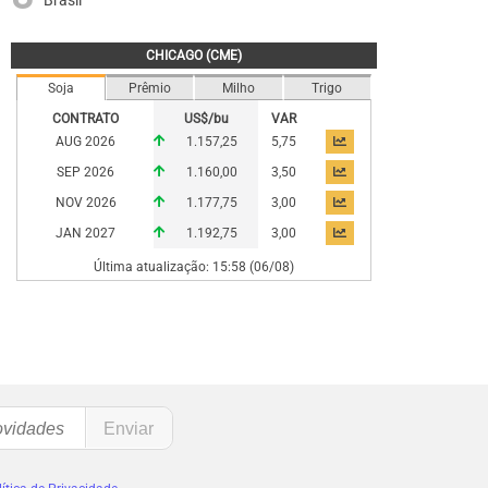
Brasil
CHICAGO (CME)
Soja
Prêmio
Milho
Trigo
CONTRATO
US$/bu
VAR
AUG 2026
1.157,25
5,75
SEP 2026
1.160,00
3,50
NOV 2026
1.177,75
3,00
JAN 2027
1.192,75
3,00
Última atualização: 15:58 (06/08)