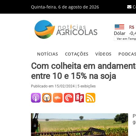
Quinta-feira, 6 de agosto de 2026
C
R$ 
Dólar
-0
Ver em Temp
NOTÍCIAS
COTAÇÕES
VÍDEOS
PODCA
Com colheita em andamento
entre 10 e 15% na soja
Publicado em
15/02/2024
| 5 exibições
P
g