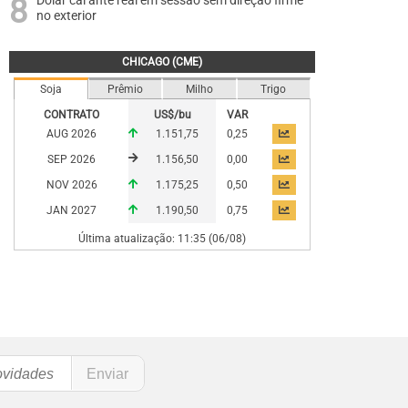
Dólar cai ante real em sessão sem direção firme
no exterior
CHICAGO (CME)
Soja
Prêmio
Milho
Trigo
CONTRATO
US$/bu
VAR
AUG 2026
1.151,75
0,25
SEP 2026
1.156,50
0,00
NOV 2026
1.175,25
0,50
JAN 2027
1.190,50
0,75
Última atualização: 11:35 (06/08)