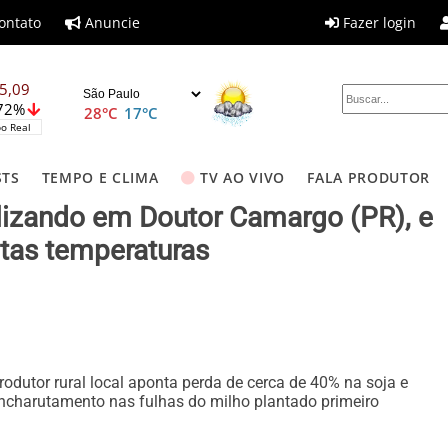
ontato
Anuncie
Fazer login
5,09
,72%
28°C
17°C
o Real
STS
TEMPO E CLIMA
TV AO VIVO
FALA PRODUTOR
nalizando em Doutor Camargo (PR), e
ltas temperaturas
rodutor rural local aponta perda de cerca de 40% na soja e
ncharutamento nas fulhas do milho plantado primeiro