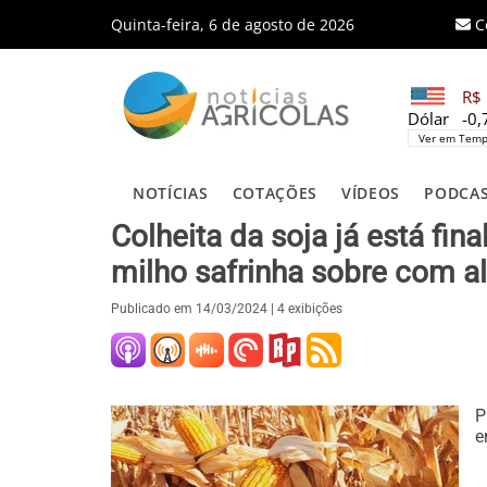
Quinta-feira, 6 de agosto de 2026
C
R$ 
Dólar
-0
Ver em Temp
NOTÍCIAS
COTAÇÕES
VÍDEOS
PODCA
Colheita da soja já está fi
milho safrinha sobre com a
Publicado em
14/03/2024
| 4 exibições
P
e