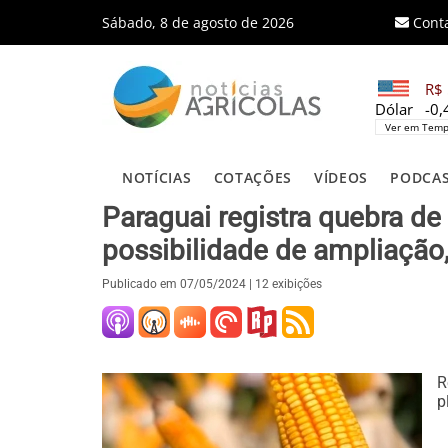
Sábado, 8 de agosto de 2026
Cont
R$ 
Dólar
-0
Ver em Temp
NOTÍCIAS
COTAÇÕES
VÍDEOS
PODCA
Paraguai registra quebra de
possibilidade de ampliação,
Publicado em
07/05/2024
| 12 exibições
R
p