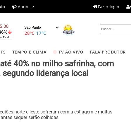
ato
Anuncie
Fazer login
5,08
,46%
28°C
17°C
o Real
STS
TEMPO E CLIMA
TV AO VIVO
FALA PRODUTOR
 até 40% no milho safrinha, com
 segundo liderança local
egiões norte e leste sofreram com a estiagem e muitas
lantas sequer serão colhidas