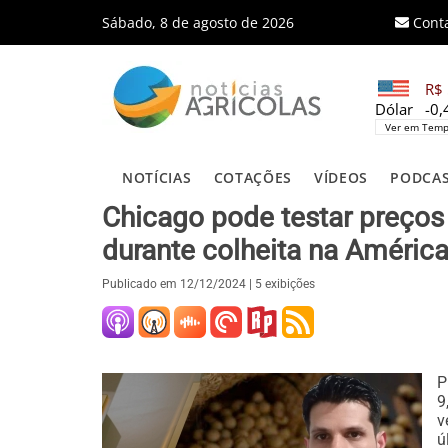
Sábado, 8 de agosto de 2026
Cont
R$ 
Dólar
-0
Ver em Temp
NOTÍCIAS
COTAÇÕES
VÍDEOS
PODCA
Chicago pode testar preço
durante colheita na América
Publicado em
12/12/2024
| 5 exibições
P
9
v
ú