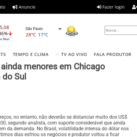
ato
Anuncie
Fazer login
5,08
,46%
28°C
17°C
o Real
STS
TEMPO E CLIMA
TV AO VIVO
FALA PRODUTOR
s ainda menores em Chicago
 do Sul
reços, no entanto, não deverão se distanciar muito dos US$
,00, segundo analista, com suporte considerável que ainda
em da demanda. No Brasil, volatilidade intensa do dólar nos
ltimos dias esfriou os negócios e produtor voltou a ficar