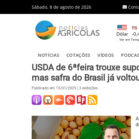
Sábado, 8 de agosto de 2026
Cont
R$ 
Dólar
-0
Ver em Temp
NOTÍCIAS
COTAÇÕES
VÍDEOS
PODCA
USDA de 6ªfeira trouxe sup
mas safra do Brasil já volto
Publicado em
15/01/2025
| 3 exibições
A
d