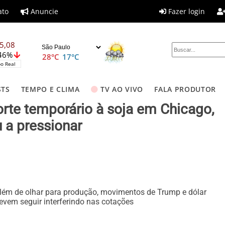
ato
Anuncie
Fazer login
5,08
,46%
28°C
17°C
o Real
STS
TEMPO E CLIMA
TV AO VIVO
FALA PRODUTOR
orte temporário à soja em Chicago,
u a pressionar
lém de olhar para produção, movimentos de Trump e dólar
evem seguir interferindo nas cotações