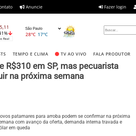
ontato
Anuncie
Fazer login
5,11
,41%
28°C
17°C
o Real
STS
TEMPO E CLIMA
TV AO VIVO
FALA PRODUTOR
 de R$310 em SP, mas pecuarista
uir na próxima semana
ovos patamares para arroba podem se confirmar na próxima
emana com avanço da oferta, demanda interna travada e
ólar em queda