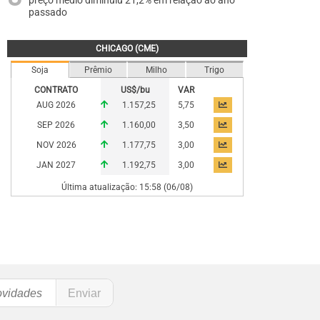
preço médio diminuiu 21,2% em relação ao ano
passado
CHICAGO (CME)
Soja
Prêmio
Milho
Trigo
CONTRATO
US$/bu
VAR
AUG 2026
1.157,25
5,75
SEP 2026
1.160,00
3,50
NOV 2026
1.177,75
3,00
JAN 2027
1.192,75
3,00
Última atualização: 15:58 (06/08)