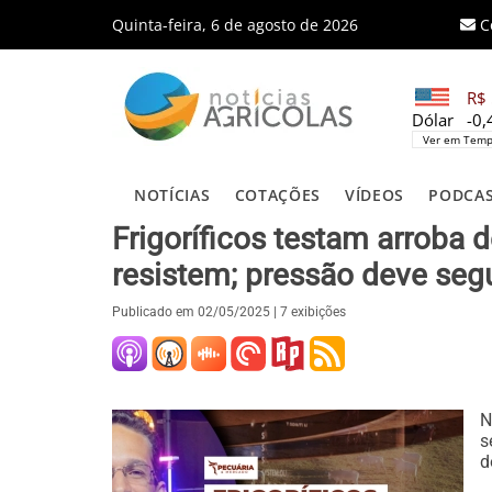
Quinta-feira, 6 de agosto de 2026
C
R$ 
Dólar
-0
Ver em Temp
NOTÍCIAS
COTAÇÕES
VÍDEOS
PODCA
Frigoríficos testam arroba
resistem; pressão deve seg
Publicado em
02/05/2025
| 7 exibições
N
s
d