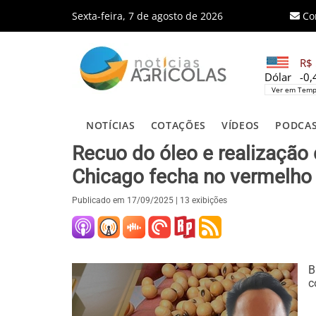
Sexta-feira, 7 de agosto de 2026
Co
R$ 
Dólar
-0
Ver em Temp
NOTÍCIAS
COTAÇÕES
VÍDEOS
PODCA
Recuo do óleo e realização 
Chicago fecha no vermelho 
Publicado em
17/09/2025
| 13 exibições
B
c