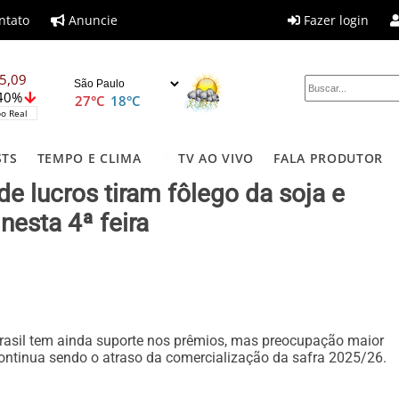
ntato
Anuncie
Fazer login
5,09
,40%
27°C
18°C
o Real
STS
TEMPO E CLIMA
TV AO VIVO
FALA PRODUTOR
de lucros tiram fôlego da soja e
nesta 4ª feira
rasil tem ainda suporte nos prêmios, mas preocupação maior
ontinua sendo o atraso da comercialização da safra 2025/26.