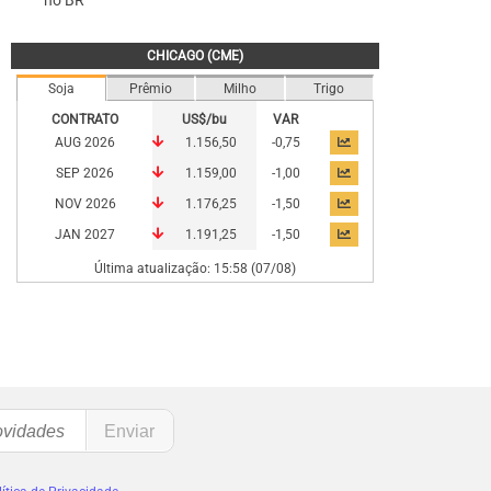
no BR
CHICAGO (CME)
Soja
Prêmio
Milho
Trigo
CONTRATO
US$/bu
VAR
AUG 2026
1.156,50
-0,75
SEP 2026
1.159,00
-1,00
NOV 2026
1.176,25
-1,50
JAN 2027
1.191,25
-1,50
Última atualização: 15:58 (07/08)