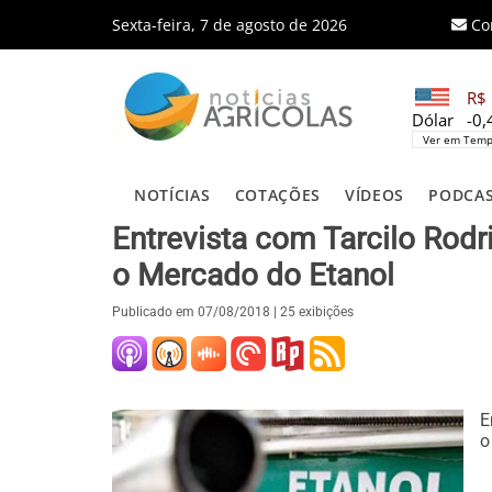
Sexta-feira, 7 de agosto de 2026
Co
R$ 
Dólar
-0
Ver em Temp
NOTÍCIAS
COTAÇÕES
VÍDEOS
PODCA
Entrevista com Tarcilo Rodr
o Mercado do Etanol
Publicado em
07/08/2018
| 25 exibições
E
o