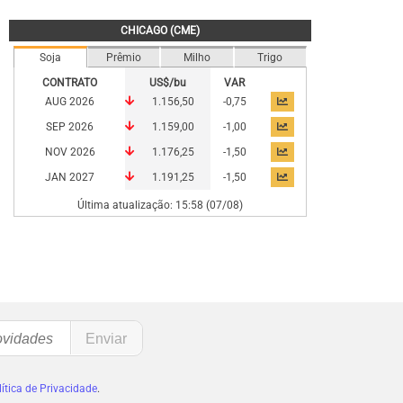
CHICAGO (CME)
Soja
Prêmio
Milho
Trigo
CONTRATO
US$/bu
VAR
AUG 2026
1.156,50
-0,75
SEP 2026
1.159,00
-1,00
NOV 2026
1.176,25
-1,50
JAN 2027
1.191,25
-1,50
Última atualização: 15:58 (07/08)
ítica de Privacidade
.