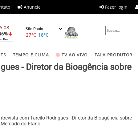
ntato
Anuncie
Fazer login
5,08
,46%
27°C
18°C
o Real
STS
TEMPO E CLIMA
TV AO VIVO
FALA PRODUTOR
igues - Diretor da Bioagência sobre
ntrevista com Tarcilo Rodrigues - Diretor da Bioagência sobre
 Mercado do Etanol