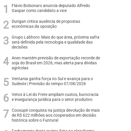
Flávio Bolsonaro anuncia deputado Alfredo
Gaspar como candidato a vice
Durigan critica ausência de propostas
econômicas da oposição
Grupo Labhoro: Mais do que área, próxima safra
será definida pela tecnologia e qualidade das
decisões
Anec mantém previsão de exportação recorde de
soja do Brasil em 2026, mas alerta para dívidas
agrícolas
Ventania ganha força no Sul e avança para o
Sudeste | Previsão do tempo 07/08/2026
Vetos à Lei do Frete ampliam custos, burocracia
e insegurança jurídica para o setor produtivo
Cooxupé conquista na justiça devolução de mais
de R$ 622 milhões aos cooperados em decisão
histórica sobre o Funrural