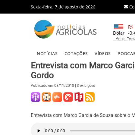
Sexta-feira, 7 de agosto de 2026
Co
R$ 
Dólar
-0
Ver em Temp
NOTÍCIAS
COTAÇÕES
VÍDEOS
PODCA
Entrevista com Marco Garci
Gordo
Publicado em
08/11/2018
| 3 exibições
Entrevista com Marco Garcia de Souza sobre o 