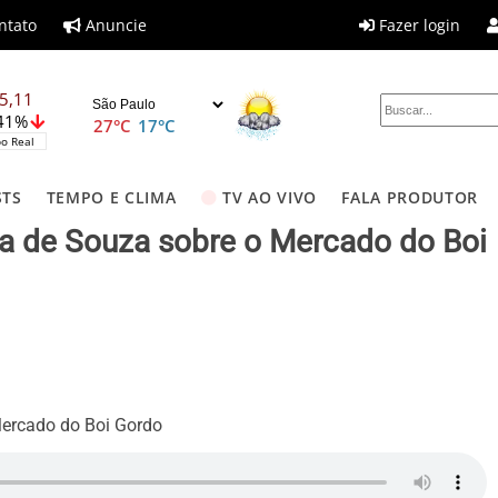
ntato
Anuncie
Fazer login
5,11
,41%
27°C
17°C
o Real
STS
TEMPO E CLIMA
TV AO VIVO
FALA PRODUTOR
a de Souza sobre o Mercado do Boi
Mercado do Boi Gordo