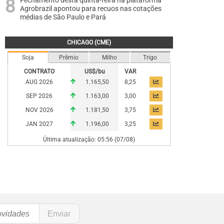
Fechamento desta quinta-feira na plataforma
Agrobrazil apontou para recuos nas cotações
médias de São Paulo e Pará
CHICAGO (CME)
Soja
Prêmio
Milho
Trigo
CONTRATO
US$/bu
VAR
AUG 2026
1.165,50
8,25
SEP 2026
1.163,00
3,00
NOV 2026
1.181,50
3,75
JAN 2027
1.196,00
3,25
Última atualização: 05:56 (07/08)