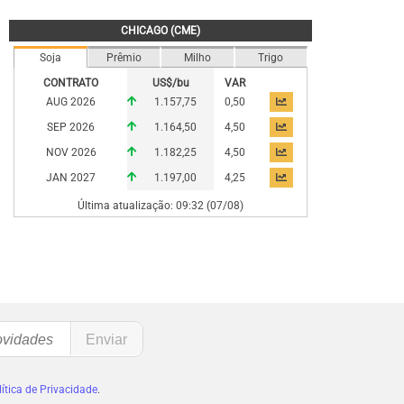
CHICAGO (CME)
Soja
Prêmio
Milho
Trigo
CONTRATO
US$/bu
VAR
AUG 2026
1.157,75
0,50
SEP 2026
1.164,50
4,50
NOV 2026
1.182,25
4,50
JAN 2027
1.197,00
4,25
Última atualização: 09:32 (07/08)
ítica de Privacidade
.