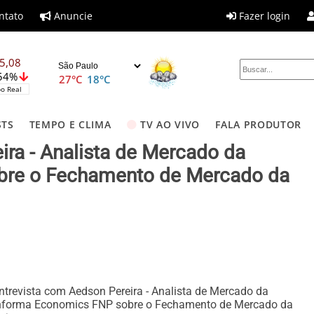
ntato
Anuncie
Fazer login
5,08
,54%
27°C
18°C
o Real
STS
TEMPO E CLIMA
TV AO VIVO
FALA PRODUTOR
ira - Analista de Mercado da
bre o Fechamento de Mercado da
ntrevista com Aedson Pereira - Analista de Mercado da
nforma Economics FNP sobre o Fechamento de Mercado da