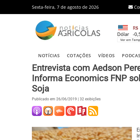
Sexta-feira, 7 de agosto de 2026
Co
R$ 
Dólar
-0
Ver em Temp
NOTÍCIAS
COTAÇÕES
VÍDEOS
PODCA
Entrevista com Aedson Pere
Informa Economics FNP so
Soja
Publicado em
26/06/2019
| 32 exibições
E
I