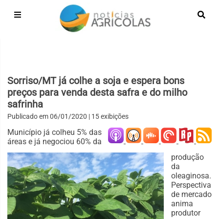
Sorriso/MT já colhe a soja e espera bons
preços para venda desta safra e do milho
safrinha
Publicado em
06/01/2020
| 15 exibições
Município já colheu 5% das
áreas e já negociou 60% da
produção
da
oleaginosa.
Perspectiva
de mercado
anima
produtor